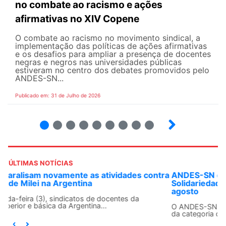
no combate ao racismo e ações
afirmativas no XIV Copene
O combate ao racismo no movimento sindical, a
implementação das políticas de ações afirmativas
e os desafios para ampliar a presença de docentes
negras e negros nas universidades públicas
estiveram no centro dos debates promovidos pelo
ANDES-SN...
Publicado em: 31 de Julho de 2026
2
3
4
5
6
7
8
9
ÚLTIMAS NOTÍCIAS
ANDES-SN convoca docentes para Dia de
Solidariedade Internacionalista com Cuba em 13 de
agosto
O ANDES-SN conclama suas seções sindicais e o conjunto
da categoria docente a construírem, no dia...