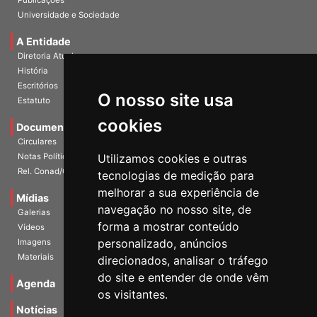
Publicações
Universidade e Sociedade
A Entidade
Diretoria Atual
História
O nosso site usa
Escritórios
Estatuto
cookies
Documentos
Circulares
Utilizamos cookies e outras
Notas Políticas
tecnologias de medição para
Rel. Conad/Congresso
melhorar a sua experiência de
navegação no nosso site, de
Mídias
Galerias
forma a mostrar conteúdo
Vídeos
personalizado, anúncios
Imagens
direcionados, analisar o tráfego
Materiais
do site e entender de onde vêm
os visitantes.
Agenda