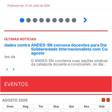
Publicado em: 31 de Julho de 2026
2
3
4
5
6
7
8
9
ÚLTIMAS NOTÍCIAS
ANDES-SN convoca docentes para Dia de
Solidariedade Internacionalista com Cuba em 13 de
agosto
O ANDES-SN conclama suas seções sindicais e o conjunto
da categoria docente a construírem, no dia...
EVENTOS
AGOSTO 2026
Dom
Seg
Ter
Qua
Qui
Sex
Sáb