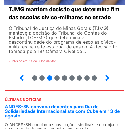
TJMG mantém decisão que determina fim
das escolas cívico-militares no estado
O Tribunal de Justiça de Minas Gerais (TJMG)
manteve a decisão do Tribunal de Contas do
Estado (TCE-MG) que determina a
descontinuidade do programa de escolas cívico-
militares na rede estadual de ensino. A decisão foi
tomada pela 19ª Câmara Cível do...
Publicado em: 14 de Julho de 2026
2
3
4
5
6
7
8
9
ÚLTIMAS NOTÍCIAS
ANDES-SN convoca docentes para Dia de
Solidariedade Internacionalista com Cuba em 13 de
agosto
O ANDES-SN conclama suas seções sindicais e o conjunto
da categoria docente a construírem, no dia...