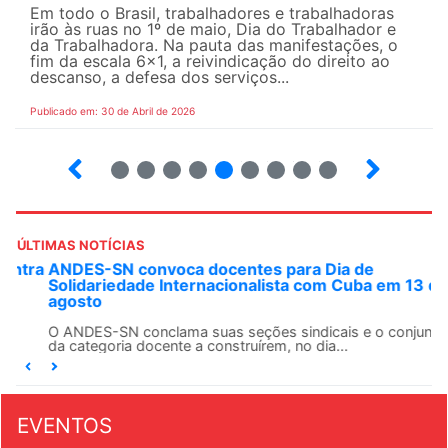
Em todo o Brasil, trabalhadores e trabalhadoras
irão às ruas no 1º de maio, Dia do Trabalhador e
da Trabalhadora. Na pauta das manifestações, o
fim da escala 6×1, a reivindicação do direito ao
descanso, a defesa dos serviços...
Publicado em: 30 de Abril de 2026
7
8
9
10
12
13
14
15
ÚLTIMAS NOTÍCIAS
ANDES-SN convoca docentes para Dia de
Solidariedade Internacionalista com Cuba em 13 de
agosto
O ANDES-SN conclama suas seções sindicais e o conjunto
da categoria docente a construírem, no dia...
EVENTOS