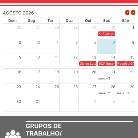
AGOSTO 2026
Dom
Seg
Ter
Qua
Qui
Sex
Sáb
26
27
28
29
30
31
1
XIV Congresso Brasileiro 
2
3
4
5
6
7
8
9
10
11
12
13
14
15
Dia de Luta em Defesa de Cuba e da S
102º Encontro da Regional
Reunião GTPE
16
17
18
19
20
21
22
mais +3
23
24
25
26
27
28
29
mais +2
mais +3
30
31
1
2
3
4
5
GRUPOS DE