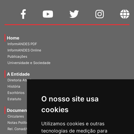
Home
InformANDES PDF
InformANDES Online
Publicações
Universidade e Sociedade
A Entidade
Diretoria Atual
História
Escritórios
O nosso site usa
Estatuto
cookies
Documentos
Circulares
Notas Políticas
Utilizamos cookies e outras
Rel. Conad/Congresso
tecnologias de medição para