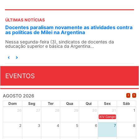
ÚLTIMAS NOTÍCIAS
Docentes paralisam novamente as atividades contra
as políticas de Milei na Argentina
Nessa segunda-feira (3), sindicatos de docentes da
educação superior e básica da Argentina...
EVENTOS
AGOSTO 2026
Dom
Seg
Ter
Qua
Qui
Sex
Sáb
26
27
28
29
30
31
1
XIV Congresso Brasileiro 
2
3
4
5
6
7
8