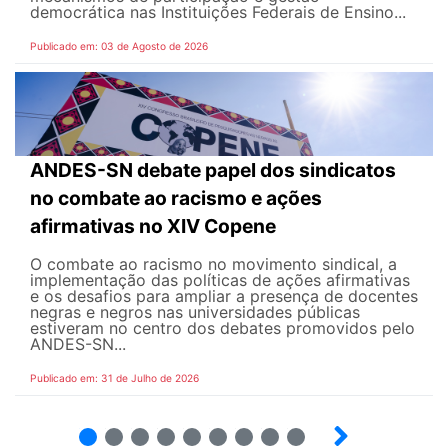
democrática nas Instituições Federais de Ensino...
Publicado em: 03 de Agosto de 2026
ANDES-SN debate papel dos sindicatos
no combate ao racismo e ações
afirmativas no XIV Copene
O combate ao racismo no movimento sindical, a
implementação das políticas de ações afirmativas
e os desafios para ampliar a presença de docentes
negras e negros nas universidades públicas
estiveram no centro dos debates promovidos pelo
ANDES-SN...
Publicado em: 31 de Julho de 2026
2
3
4
5
6
7
8
9