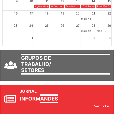
9
10
11
12
13
14
15
Ações de solidariedade a Cuba no Rio Grande do Sul - 100 anos 
Ações de solidariedade a Cuba no Rio Grande do Su
Dia de Luta em Defesa de Cuba e da S
102º Encontro da Regional
Reunião GTPE
16
17
18
19
20
21
22
mais +3
23
24
25
26
27
28
29
mais +2
mais +3
30
31
1
2
3
4
5
GRUPOS DE
TRABALHO/
SETORES
JORNAL
INFORM
ANDES
Ver todos