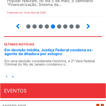
Popular realizam, no dia 5 de maio, o Seminário
“Financeirização, Sistema da...
Publicado em: 16 de Abril de 2026
9
10
12
13
14
15
16
17
ÚLTIMAS NOTÍCIAS
Em decisão inédita, Justiça Federal condena ex-
agente da ditadura por estupro
Em uma decisão considerada histórica, a 2ª Vara Federal
Criminal do Rio de Janeiro condenou o...
EVENTOS
AGOSTO 2026