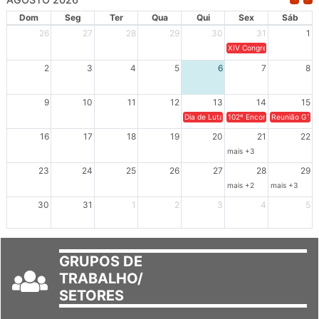
Dom
Seg
Ter
Qua
Qui
Sex
Sáb
26
27
28
29
30
31
1
XIV Congresso Brasileiro 
2
3
4
5
6
7
8
9
10
11
12
13
14
15
Dia de Luta em Defesa de Cuba e da S
102º Encontro da Regional
Reunião GTPE
16
17
18
19
20
21
22
mais +3
23
24
25
26
27
28
29
mais +2
mais +3
30
31
1
2
3
4
5
GRUPOS DE
TRABALHO/
SETORES