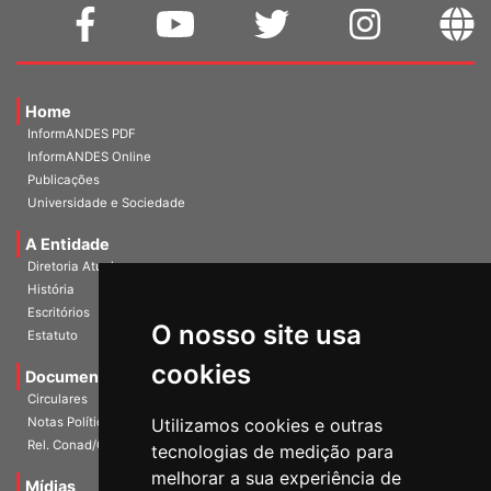
Home
InformANDES PDF
InformANDES Online
Publicações
Universidade e Sociedade
A Entidade
Diretoria Atual
História
O nosso site usa
Escritórios
Estatuto
cookies
Documentos
Circulares
Utilizamos cookies e outras
Notas Políticas
tecnologias de medição para
Rel. Conad/Congresso
melhorar a sua experiência de