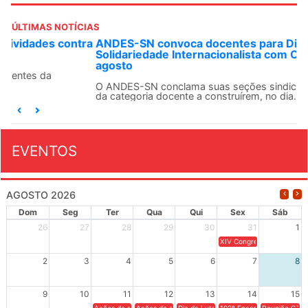
ÚLTIMAS NOTÍCIAS
ANDES-SN convoca docentes para Dia de
Solidariedade Internacionalista com Cuba em 13 de
agosto
O ANDES-SN conclama suas seções sindicais e o conjunto
da categoria docente a construírem, no dia...
EVENTOS
AGOSTO 2026
Dom
Seg
Ter
Qua
Qui
Sex
Sáb
26
27
28
29
30
31
1
XIV Congresso Brasileiro 
2
3
4
5
6
7
8
9
10
11
12
13
14
15