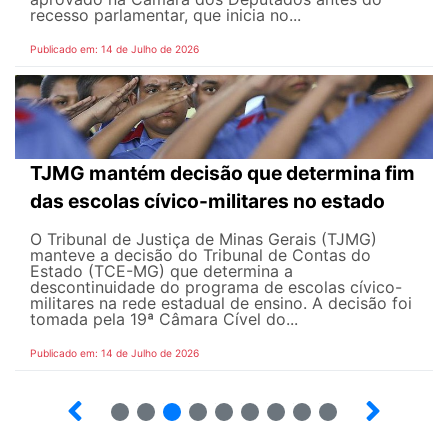
recesso parlamentar, que inicia no...
Publicado em: 14 de Julho de 2026
TJMG mantém decisão que determina fim
das escolas cívico-militares no estado
O Tribunal de Justiça de Minas Gerais (TJMG)
manteve a decisão do Tribunal de Contas do
Estado (TCE-MG) que determina a
descontinuidade do programa de escolas cívico-
militares na rede estadual de ensino. A decisão foi
tomada pela 19ª Câmara Cível do...
Publicado em: 14 de Julho de 2026
2
3
4
5
6
7
8
9