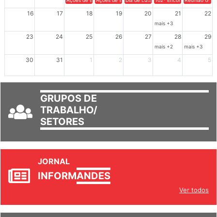
Ações de solidariedade a Cuba no Rio Grande do Sul - 100 anos 
Ações de solidariedade a Cuba no Rio Grande do Su
Dia de Luta em Defesa de Cuba e da S
102º Encontro da Regional
Reunião GTPE
16
17
18
19
20
21
22
mais +3
23
24
25
26
27
28
29
mais +2
mais +3
30
31
1
2
3
4
5
GRUPOS DE
TRABALHO/
SETORES
JORNAL
INFORM
ANDES
Ver todos