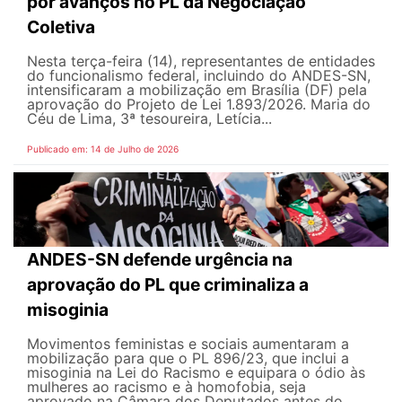
por avanços no PL da Negociação
Coletiva
Nesta terça-feira (14), representantes de entidades
do funcionalismo federal, incluindo do ANDES-SN,
intensificaram a mobilização em Brasília (DF) pela
aprovação do Projeto de Lei 1.893/2026. Maria do
Céu de Lima, 3ª tesoureira, Letícia...
Publicado em: 14 de Julho de 2026
ANDES-SN defende urgência na
aprovação do PL que criminaliza a
misoginia
Movimentos feministas e sociais aumentaram a
mobilização para que o PL 896/23, que inclui a
misoginia na Lei do Racismo e equipara o ódio às
mulheres ao racismo e à homofobia, seja
aprovado na Câmara dos Deputados antes do