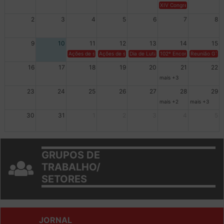
XIV Congresso Brasileiro 
2
3
4
5
6
7
8
9
10
11
12
13
14
15
Ações de solidariedade a Cuba no Rio Grande do Sul - 100 anos 
Ações de solidariedade a Cuba no Rio Grande do Su
Dia de Luta em Defesa de Cuba e da S
102º Encontro da Regional
Reunião GTPE
16
17
18
19
20
21
22
mais +3
23
24
25
26
27
28
29
mais +2
mais +3
30
31
1
2
3
4
5
GRUPOS DE
TRABALHO/
SETORES
JORNAL