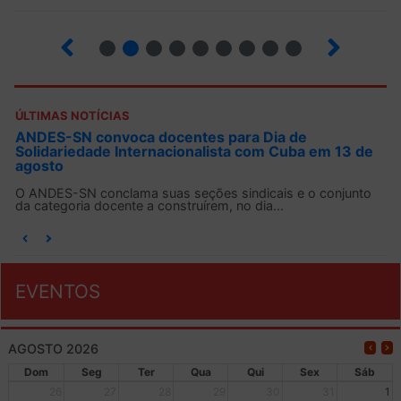
2
3
4
5
6
7
8
9
ÚLTIMAS NOTÍCIAS
ANDES-SN convoca docentes para Dia de
Solidariedade Internacionalista com Cuba em 13 de
agosto
O ANDES-SN conclama suas seções sindicais e o conjunto
da categoria docente a construírem, no dia...
EVENTOS
AGOSTO 2026
Dom
Seg
Ter
Qua
Qui
Sex
Sáb
26
27
28
29
30
31
1