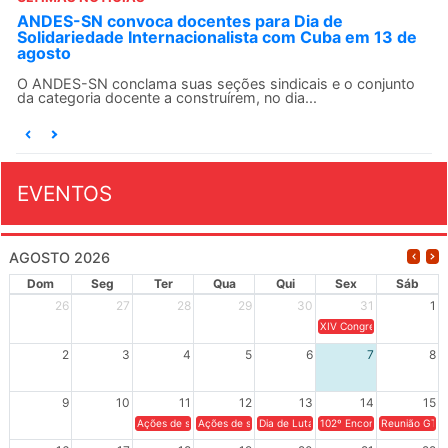
ANDES-SN convoca docentes para Dia de
Solidariedade Internacionalista com Cuba em 13 de
agosto
O ANDES-SN conclama suas seções sindicais e o conjunto
da categoria docente a construírem, no dia...
EVENTOS
AGOSTO 2026
Dom
Seg
Ter
Qua
Qui
Sex
Sáb
26
27
28
29
30
31
1
XIV Congresso Brasileiro 
2
3
4
5
6
7
8
9
10
11
12
13
14
15
Ações de solidariedade a Cuba no Rio Grande do Sul - 100 anos 
Ações de solidariedade a Cuba no Rio Grande do Su
Dia de Luta em Defesa de Cuba e da S
102º Encontro da Regional
Reunião GTPE