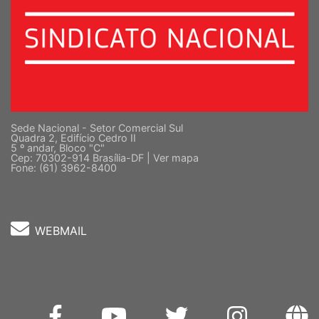
Sede Nacional - Setor Comercial Sul
Quadra 2, Edifício Cedro II
5 º andar, Bloco "C"
Cep: 70302-914 Brasília-DF |
Ver mapa
Fone: (61) 3962-8400
WEBMAIL