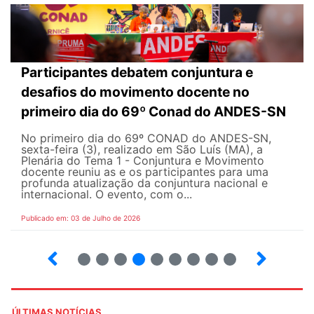
Participantes debatem conjuntura e
desafios do movimento docente no
primeiro dia do 69º Conad do ANDES-SN
No primeiro dia do 69º CONAD do ANDES-SN,
sexta-feira (3), realizado em São Luís (MA), a
Plenária do Tema 1 - Conjuntura e Movimento
docente reuniu as e os participantes para uma
profunda atualização da conjuntura nacional e
internacional. O evento, com o...
Publicado em: 03 de Julho de 2026
2
3
4
5
6
7
8
9
ÚLTIMAS NOTÍCIAS