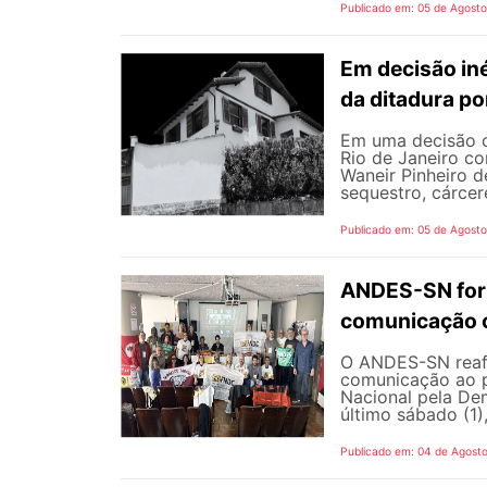
Publicado em: 05 de Agost
Em decisão iné
da ditadura p
Em uma decisão co
Rio de Janeiro c
Waneir Pinheiro 
sequestro, cárcere
Publicado em: 05 de Agost
ANDES-SN fort
comunicação c
O ANDES-SN reafi
comunicação ao p
Nacional pela De
último sábado (1),
Publicado em: 04 de Agost