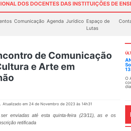
IONAL DOS DOCENTES DAS INSTITUIÇÕES DE ENS
entos
Comunicação
Agenda
Jurídico
Espaço de
Cont
Lutas
ncontro de Comunicação
ÚL
Em
Cultura e Arte em
ex
Em
hão
Fe
.
Atualizado em 24 de Novembro de 2023 às 14h31
ser enviadas até esta quinta-feira (23/11), as e os
scrição retificada
AG