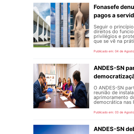
Fonasefe denu
pagos a servi
Seguir o princípi
direitos do funci
privilégios e pro
que se vê na prát
Publicado em: 04 de Agost
ANDES-SN part
democratizaçã
O ANDES-SN partic
reunião de instal
aprimoramento do
democrática nas I
Publicado em: 03 de Agost
ANDES-SN deba