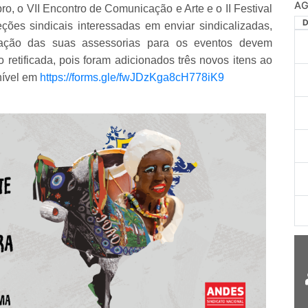
 o VII Encontro de Comunicação e Arte e o II Festival
ções sindicais interessadas em enviar sindicalizadas,
icação das suas assessorias para os eventos devem
o retificada, pois foram adicionados três novos itens ao
onível em
https://forms.gle/fwJDzKga8cH778iK9