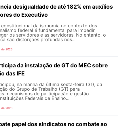
ncia desigualdade de até 182% em auxílios
dores do Executivo
o constitucional da isonomia no contexto dos
onalismo federal é fundamental para impedir
teger os servidores e as servidoras. No entanto, o
ica são distorções profundas nos...
o de 2026
icipa da instalação de GT do MEC sobre
o das IFE
ipou, na manhã da última sexta-feira (31), da
ação do Grupo de Trabalho (GT) para
s mecanismos de participação e gestão
nstituições Federais de Ensino...
o de 2026
te papel dos sindicatos no combate ao