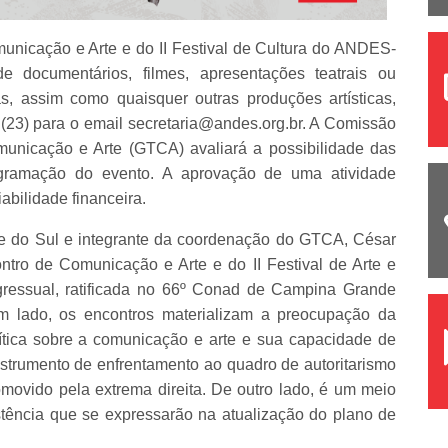
municação e Arte e do II Festival de Cultura do ANDES-
e documentários, filmes, apresentações teatrais ou
as, assim como quaisquer outras produções artísticas,
a (23) para o email secretaria@andes.org.br. A Comissão
unicação e Arte (GTCA) avaliará a possibilidade das
gramação do evento. A aprovação de uma atividade
bilidade financeira.
de do Sul e integrante da coordenação do GTCA, César
ntro de Comunicação e Arte e do II Festival de Arte e
essual, ratificada no 66º Conad de Campina Grande
um lado, os encontros materializam a preocupação da
ítica sobre a comunicação e arte e sua capacidade de
strumento de enfrentamento ao quadro de autoritarismo
romovido pela extrema direita. De outro lado, é um meio
stência que se expressarão na atualização do plano de