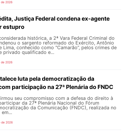
o de 2026
dita, Justiça Federal condena ex-agente
or estupro
nsiderada histórica, a 2ª Vara Federal Criminal do
ondenou o sargento reformado do Exército, Antônio
de Lima, conhecido como "Camarão”, pelos crimes de
 privado qualificado e...
o de 2026
alece luta pela democratização da
om participação na 27ª Plenária do FNDC
rmou seu compromisso com a defesa do direito à
articipar da 27ª Plenária Nacional do Fórum
mocratização da Comunicação (FNDC), realizada no
 em...
o de 2026