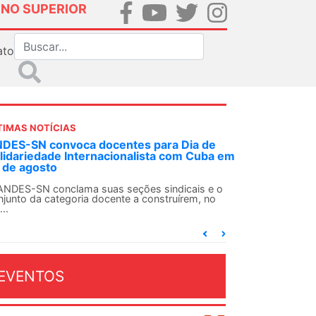
INO SUPERIOR
ato
TIMAS NOTÍCIAS
 decisão inédita, Justiça Federal condena
-agente da ditadura por estupro
 uma decisão considerada histórica, a 2ª Vara
deral Criminal do Rio de Janeiro condenou o...
EVENTOS
OSTO 2026