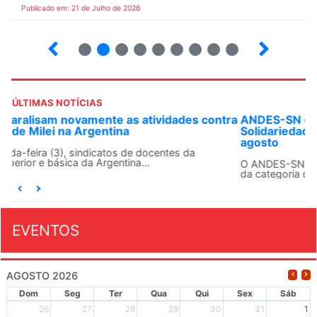
Publicado em: 21 de Julho de 2026
2
3
4
5
6
7
8
9
ÚLTIMAS NOTÍCIAS
ANDES-SN convoca docentes para Dia de
Solidariedade Internacionalista com Cuba em 13 de
agosto
O ANDES-SN conclama suas seções sindicais e o conjunto
da categoria docente a construírem, no dia...
EVENTOS
AGOSTO 2026
Dom
Seg
Ter
Qua
Qui
Sex
Sáb