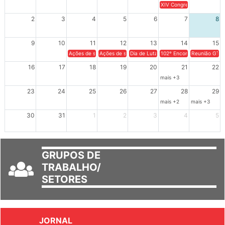
26
27
28
29
30
31
1
XIV Congresso Brasileiro 
2
3
4
5
6
7
8
9
10
11
12
13
14
15
Ações de solidariedade a Cuba no Rio Grande do Sul - 100 anos 
Ações de solidariedade a Cuba no Rio Grande do Su
Dia de Luta em Defesa de Cuba e da S
102º Encontro da Regional
Reunião GTPE
16
17
18
19
20
21
22
mais +3
23
24
25
26
27
28
29
mais +2
mais +3
30
31
1
2
3
4
5
GRUPOS DE
TRABALHO/
SETORES