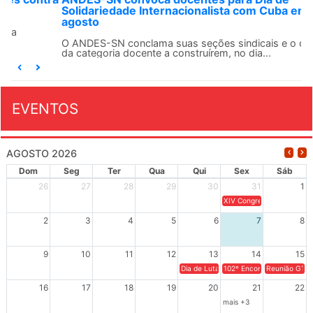
Solidariedade Internacionalista com Cuba em 13 de
agosto
O ANDES-SN conclama suas seções sindicais e o conjunto
da categoria docente a construírem, no dia...
EVENTOS
AGOSTO 2026
Dom
Seg
Ter
Qua
Qui
Sex
Sáb
26
27
28
29
30
31
1
XIV Congresso Brasileiro 
2
3
4
5
6
7
8
9
10
11
12
13
14
15
Dia de Luta em Defesa de Cuba e da S
102º Encontro da Regional
Reunião GTPE
16
17
18
19
20
21
22