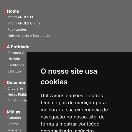
Home
InformANDES PDF
InformANDES Online
Publicações
Universidade e Sociedade
A Entidade
Diretoria Atual
História
O nosso site usa
Escritórios
Estatuto
cookies
Documentos
Circulares
Utilizamos cookies e outras
Notas Políticas
tecnologias de medição para
Rel. Conad/Congresso
melhorar a sua experiência de
navegação no nosso site, de
Mídias
Galerias
forma a mostrar conteúdo
Vídeos
personalizado, anúncios