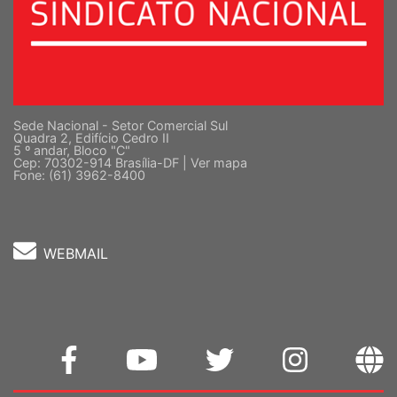
Sede Nacional - Setor Comercial Sul
Quadra 2, Edifício Cedro II
5 º andar, Bloco "C"
Cep: 70302-914 Brasília-DF |
Ver mapa
Fone: (61) 3962-8400
WEBMAIL