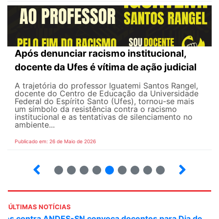
Após denunciar racismo institucional,
docente da Ufes é vítima de ação judicial
A trajetória do professor Iguatemi Santos Rangel,
docente do Centro de Educação da Universidade
Federal do Espírito Santo (Ufes), tornou-se mais
um símbolo da resistência contra o racismo
institucional e as tentativas de silenciamento no
ambiente...
Publicado em: 26 de Maio de 2026
4
5
6
7
8
9
10
12
ÚLTIMAS NOTÍCIAS
ANDES-SN convoca docentes para Dia de