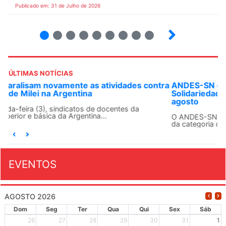
Publicado em: 31 de Julho de 2026
2
3
4
5
6
7
8
9
ÚLTIMAS NOTÍCIAS
ANDES-SN convoca docentes para Dia de
Solidariedade Internacionalista com Cuba em 13 de
agosto
O ANDES-SN conclama suas seções sindicais e o conjunto
da categoria docente a construírem, no dia...
EVENTOS
AGOSTO 2026
Dom
Seg
Ter
Qua
Qui
Sex
Sáb