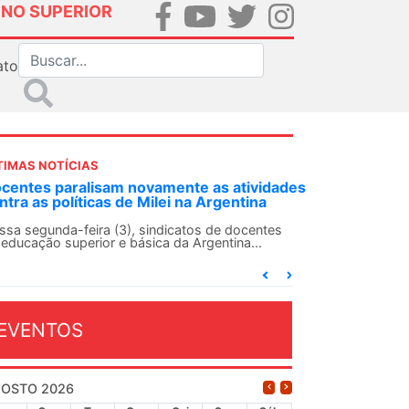
INO SUPERIOR
ato
TIMAS NOTÍCIAS
ividades
ANDES-SN convoca docentes para Dia de
ina
Solidariedade Internacionalista com Cuba em
13 de agosto
entes
..
O ANDES-SN conclama suas seções sindicais e o
conjunto da categoria docente a construírem, no
dia...
EVENTOS
OSTO 2026