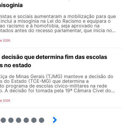
misoginia
istas e sociais aumentaram a mobilização para que
inclui a misoginia na Lei do Racismo e equipara o
 ao racismo e à homofobia, seja aprovado na
dos antes do recesso parlamentar, que inicia no...
de 2026
ecisão que determina fim das escolas
es no estado
stiça de Minas Gerais (TJMG) manteve a decisão do
as do Estado (TCE-MG) que determina a
o programa de escolas cívico-militares na rede
o. A decisão foi tomada pela 19ª Câmara Cível do...
de 2026
4
5
6
7
8
9