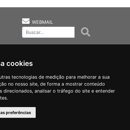
WEBMAIL
sa cookies
utras tecnologias de medição para melhorar a sua
ção no nosso site, de forma a mostrar conteúdo
as
Notas Técnicas
Fale Conocsco
 direcionados, analisar o tráfego do site e entender
tes.
has preferências
MANTIDO POR Camaleão Soft