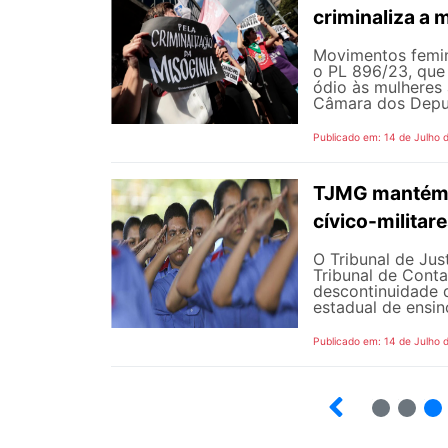
criminaliza a 
Movimentos femin
o PL 896/23, que 
ódio às mulheres
Câmara dos Deputa
Publicado em: 14 de Julho 
TJMG mantém d
cívico-militar
O Tribunal de Ju
Tribunal de Cont
descontinuidade d
estadual de ensin
Publicado em: 14 de Julho 
2
3