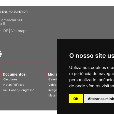
E ENSINO SUPERIOR
Comercial Sul
o II
ia-DF |
Ver mapa
O nosso site u
Utilizamos cookies e o
experiência de navega
Documentos
Mídias
Agenda
Notíci
personalizado, anúncios
Circulares
Galerias
Notas Políticas
Vídeos
de onde vêm os visitan
Rel. Conad/Congresso
Imagens
Materiais
OK
Alterar as min