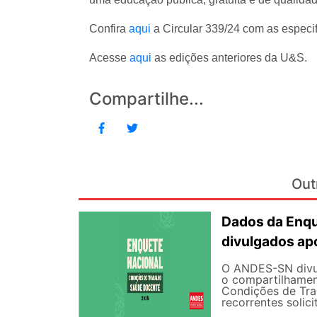
Confira
aqui
a Circular 339/24 com as especif
Acesse
aqui
as edições anteriores da U&S.
Compartilhe...
Out
Dados da Enqu
divulgados ap
O ANDES-SN divulg
o compartilhamen
Condições de Tra
recorrentes solici