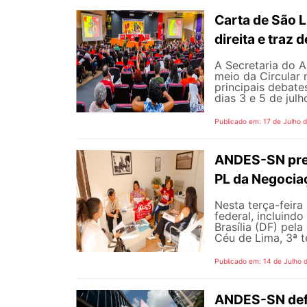
Carta de São L
direita e traz
A Secretaria do A
meio da Circular 
principais debate
dias 3 e 5 de jul
Publicado em: 17 de Julho 
ANDES-SN pres
PL da Negocia
Nesta terça-feira
federal, incluind
Brasília (DF) pel
Céu de Lima, 3ª te
Publicado em: 14 de Julho 
ANDES-SN defe