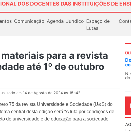
IONAL DOS DOCENTES DAS INSTITUIÇÕES DE ENS
entos
Comunicação
Agenda
Jurídico
Espaço de
Cont
Lutas
ateriais para a revista
ÚL
Docentes paralisam novamente as at
edade até 1º de outubro
contra as políticas de Milei na Argent
Nessa segunda-feira (3), sindicatos de doc
da educação superior e básica da Argentina.
tualizado em 14 de Agosto de 2024 às 15h42
mero 75 da revista Universidade e Sociedade (U&S) do
ema central desta edição será “A luta por condições de
jeto de universidade e de educação para a sociedade
AG