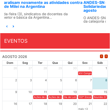
ANDES-SN convoca docentes para Dia de
Solidariedade Internacionalista com Cuba em 13 de
agosto
O ANDES-SN conclama suas seções sindicais e o conjunto
da categoria docente a construírem, no dia...
EVENTOS
AGOSTO 2026
Dom
Seg
Ter
Qua
Qui
Sex
Sáb
26
27
28
29
30
31
1
XIV Congresso Brasileiro 
2
3
4
5
6
7
8
9
10
11
12
13
14
15
Ações de solidariedade a Cuba no Rio Grande do Sul - 100 anos 
Ações de solidariedade a Cuba no Rio Grande do Su
Dia de Luta em Defesa de Cuba e da S
102º Encontro da Regional
Reunião GTPE
16
17
18
19
20
21
22