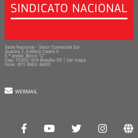
Sede Nacional - Setor Comercial Sul
Quadra 2, Edifício Cedro II
5 º andar, Bloco "C"
Cep: 70302-914 Brasília-DF |
Ver mapa
Fone: (61) 3962-8400
WEBMAIL