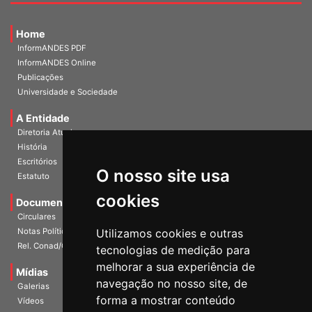
Home
InformANDES PDF
InformANDES Online
Publicações
Universidade e Sociedade
A Entidade
Diretoria Atual
História
O nosso site usa
Escritórios
Estatuto
cookies
Documentos
Circulares
Utilizamos cookies e outras
Notas Políticas
tecnologias de medição para
Rel. Conad/Congresso
melhorar a sua experiência de
navegação no nosso site, de
Mídias
Galerias
forma a mostrar conteúdo
Vídeos