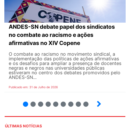
ANDES-SN debate papel dos sindicatos
no combate ao racismo e ações
afirmativas no XIV Copene
O combate ao racismo no movimento sindical, a
implementação das políticas de ações afirmativas
e os desafios para ampliar a presença de docentes
negras e negros nas universidades públicas
estiveram no centro dos debates promovidos pelo
ANDES-SN...
Publicado em: 31 de Julho de 2026
2
3
4
5
6
7
8
9
ÚLTIMAS NOTÍCIAS