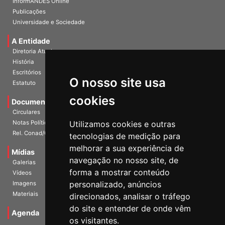
InformANDES Online
Publicações
Universidade e Sociedade
A Entidade
Diretoria Atual
História
O nosso site usa
Escritórios
Estatuto
cookies
Documentos
Circulares
Utilizamos cookies e outras
Notas Políticas
tecnologias de medição para
Rel. Conad/Congresso
melhorar a sua experiência de
navegação no nosso site, de
Mídias
Galerias
forma a mostrar conteúdo
Vídeos
personalizado, anúncios
Imagens
direcionados, analisar o tráfego
Materiais
do site e entender de onde vêm
os visitantes.
Agenda