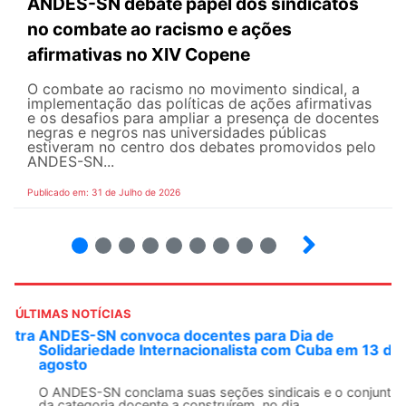
ANDES-SN debate papel dos sindicatos
no combate ao racismo e ações
afirmativas no XIV Copene
O combate ao racismo no movimento sindical, a
implementação das políticas de ações afirmativas
e os desafios para ampliar a presença de docentes
negras e negros nas universidades públicas
estiveram no centro dos debates promovidos pelo
ANDES-SN...
Publicado em: 31 de Julho de 2026
2
3
4
5
6
7
8
9
ÚLTIMAS NOTÍCIAS
ANDES-SN convoca docentes para Dia de
Solidariedade Internacionalista com Cuba em 13 de
agosto
O ANDES-SN conclama suas seções sindicais e o conjunto
da categoria docente a construírem, no dia...