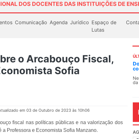
IONAL DOS DOCENTES DAS INSTITUIÇÕES DE ENS
entos
Comunicação
Agenda
Jurídico
Espaço de
Cont
Lutas
bre o Arcabouço Fiscal,
ÚL
Docentes paralisam novamente 
Economista Sofia
contra as políticas de Milei na A
Nessa segunda-feira (3), sindicatos
da educação superior e básica da Arg
Atualizado em 03 de Outubro de 2023 às 10h06
ço fiscal nas políticas públicas e na valorização dos
e é a Professora e Economista Sofia Manzano.
AG