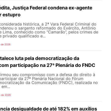
dita, Justiça Federal condena ex-agente
or estupro
nsiderada histórica, a 2ª Vara Federal Criminal do
ondenou o sargento reformado do Exército, Antônio
de Lima, conhecido como "Camarão”, pelos crimes de
 privado qualificado e...
o de 2026
alece luta pela democratização da
om participação na 27ª Plenária do FNDC
rmou seu compromisso com a defesa do direito à
articipar da 27ª Plenária Nacional do Fórum
mocratização da Comunicação (FNDC), realizada no
 em...
o de 2026
ncia desigualdade de até 182% em auxílios