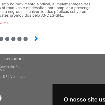
ismo no movimento sindical, a implementação das
s afirmativas e os desafios para ampliar a presença
s e negros nas universidades públicas estiveram
bates promovidos pelo ANDES-SN...
de 2026
6
7
8
9
E ENSINO SUPERIOR
Comercial Sul
o II
ia-DF |
Ver mapa
O nosso site u