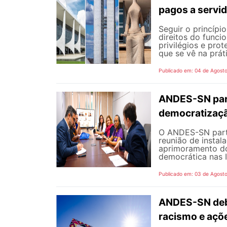
pagos a servi
Seguir o princípi
direitos do funci
privilégios e pro
que se vê na prát
Publicado em: 04 de Agost
ANDES-SN part
democratizaçã
O ANDES-SN partic
reunião de instal
aprimoramento do
democrática nas I
Publicado em: 03 de Agost
ANDES-SN deba
racismo e açõ