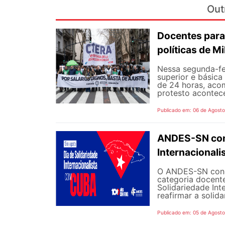
Out
Docentes para
políticas de Mi
Nessa segunda-fe
superior e básica
de 24 horas, aco
protesto aconteceu
Publicado em: 06 de Agost
ANDES-SN conv
Internacional
O ANDES-SN concl
categoria docente
Solidariedade Int
reafirmar a solida
Publicado em: 05 de Agost