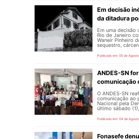
Em decisão iné
da ditadura p
Em uma decisão co
Rio de Janeiro c
Waneir Pinheiro 
sequestro, cárcere
Publicado em: 05 de Agost
ANDES-SN fort
comunicação c
O ANDES-SN reafi
comunicação ao p
Nacional pela De
último sábado (1),
Publicado em: 04 de Agost
Fonasefe denu