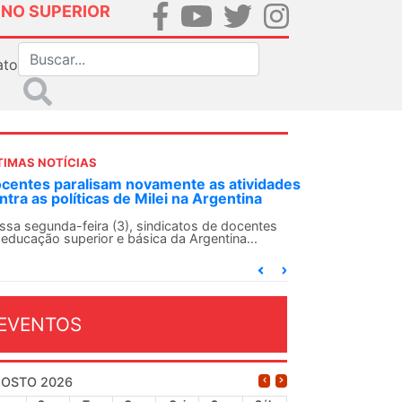
INO SUPERIOR
ato
TIMAS NOTÍCIAS
as atividades
ANDES-SN convoca docentes para Dia de
rgentina
Solidariedade Internacionalista com Cub
13 de agosto
 de docentes
entina...
O ANDES-SN conclama suas seções sindicais e
conjunto da categoria docente a construírem, no
dia...
EVENTOS
OSTO 2026