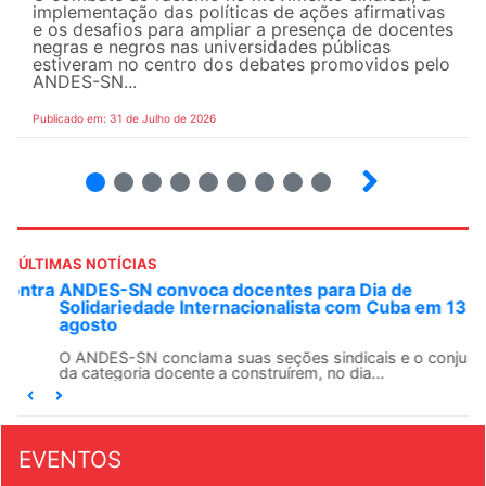
implementação das políticas de ações afirmativas
e os desafios para ampliar a presença de docentes
negras e negros nas universidades públicas
estiveram no centro dos debates promovidos pelo
ANDES-SN...
Publicado em: 31 de Julho de 2026
2
3
4
5
6
7
8
9
ÚLTIMAS NOTÍCIAS
ANDES-SN convoca docentes para Dia de
Solidariedade Internacionalista com Cuba em 13 de
agosto
O ANDES-SN conclama suas seções sindicais e o conjunto
da categoria docente a construírem, no dia...
EVENTOS