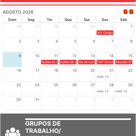
AGOSTO 2026
Dom
Seg
Ter
Qua
Qui
Sex
Sáb
26
27
28
29
30
31
1
XIV Congresso Brasileiro 
2
3
4
5
6
7
8
9
10
11
12
13
14
15
Ações de solidariedade a Cuba no Rio Grande do Sul - 100 anos 
Ações de solidariedade a Cuba no Rio Grande do Su
Dia de Luta em Defesa de Cuba e da S
102º Encontro da Regional
Reunião GTPE
16
17
18
19
20
21
22
mais +3
23
24
25
26
27
28
29
mais +2
mais +3
30
31
1
2
3
4
5
GRUPOS DE
TRABALHO/