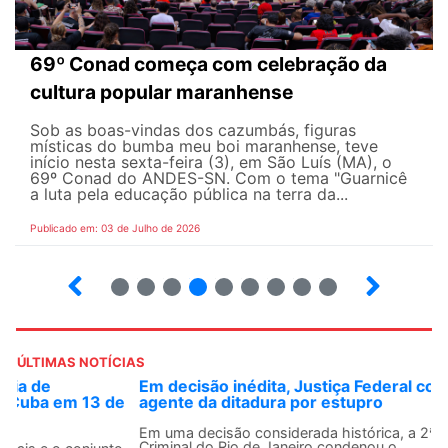
69º Conad começa com celebração da
cultura popular maranhense
Sob as boas-vindas dos cazumbás, figuras
místicas do bumba meu boi maranhense, teve
início nesta sexta-feira (3), em São Luís (MA), o
69º Conad do ANDES-SN. Com o tema "Guarnicê
a luta pela educação pública na terra da...
Publicado em: 03 de Julho de 2026
2
3
4
5
6
7
8
9
ÚLTIMAS NOTÍCIAS
Em decisão inédita, Justiça Federal condena ex-
agente da ditadura por estupro
Em uma decisão considerada histórica, a 2ª Vara Federal
Criminal do Rio de Janeiro condenou o...