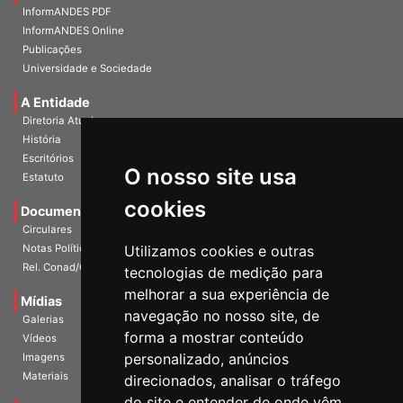
InformANDES Online
Publicações
Universidade e Sociedade
A Entidade
Diretoria Atual
História
Escritórios
Estatuto
O nosso site usa
Documentos
cookies
Circulares
Notas Políticas
Utilizamos cookies e outras
Rel. Conad/Congresso
tecnologias de medição para
Mídias
melhorar a sua experiência de
Galerias
navegação no nosso site, de
Vídeos
forma a mostrar conteúdo
Imagens
personalizado, anúncios
Materiais
direcionados, analisar o tráfego
Agenda
do site e entender de onde vêm