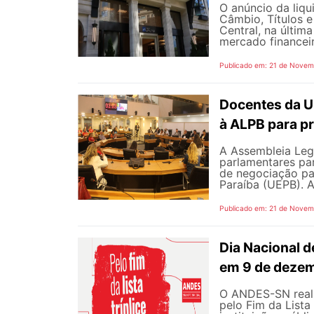
O anúncio da liqu
Câmbio, Títulos e
Central, na últim
mercado financeir
Publicado em: 21 de Novem
Docentes da U
à ALPB para p
A Assembleia Legi
parlamentares pa
de negociação pa
Paraíba (UEPB). A 
Publicado em: 21 de Novem
Dia Nacional d
em 9 de deze
O ANDES-SN reali
pelo Fim da Lista