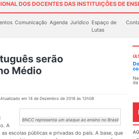
IONAL DOS DOCENTES DAS INSTITUIÇÕES DE ENS
entos
Comunicação
Agenda
Jurídico
Espaço de
Cont
Lutas
rtuguês serão
ÚL
Docentes paralisam novamente as atividades
AN
ino Médio
contra as políticas de Milei na Argentina
So
13
Nessa segunda-feira (3), sindicatos de docentes
da educação superior e básica da Argentina...
O 
co
dia
Atualizado em 14 de Dezembro de 2018 às 12h08
l
BNCC representa um ataque ao ensino no Brasil
o. A
AG
 as escolas públicas e privadas do país. A base, que