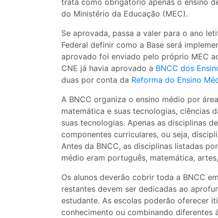
trata como obrigatório apenas o ensino 
do Ministério da Educação (MEC).
Se aprovada, passa a valer para o ano let
Federal definir como a Base será impleme
aprovado foi enviado pelo próprio MEC 
CNE já havia aprovado a
BNCC dos Ensino
duas por conta da
Reforma do Ensino Mé
A BNCC organiza o ensino médio por áreas
matemática e suas tecnologias, ciências d
suas tecnologias. Apenas as disciplinas 
componentes curriculares, ou seja, discipl
Antes da BNCC, as disciplinas listadas po
médio eram português, matemática, artes, e
Os alunos deverão cobrir toda a BNCC em, 
restantes devem ser dedicadas ao aprofun
estudante. As escolas poderão oferecer i
conhecimento ou combinando diferentes ár