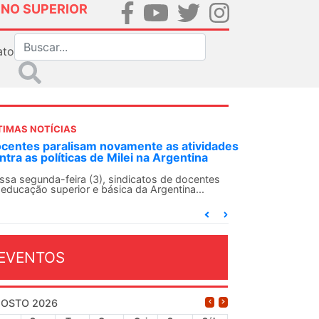
INO SUPERIOR
ato
TIMAS NOTÍCIAS
DES-SN convoca docentes para Dia de
lidariedade Internacionalista com Cuba em
 de agosto
ANDES-SN conclama suas seções sindicais e o
njunto da categoria docente a construírem, no
...
EVENTOS
OSTO 2026