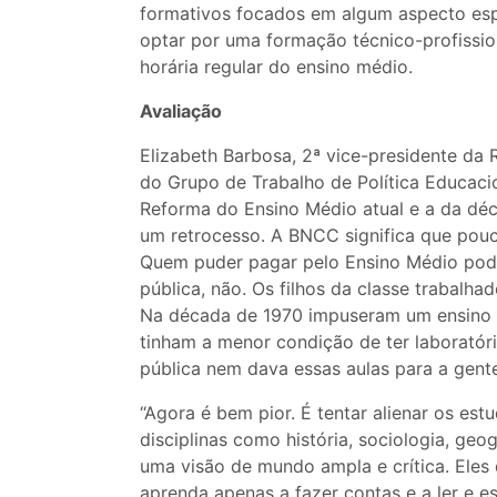
formativos focados em algum aspecto es
optar por uma formação técnico-profissio
horária regular do ensino médio.
Avaliação
Elizabeth Barbosa, 2ª vice-presidente da
do Grupo de Trabalho de Política Educaci
Reforma do Ensino Médio atual e a da déc
um retrocesso. A BNCC significa que pouc
Quem puder pagar pelo Ensino Médio pode
pública, não. Os filhos da classe trabalh
Na década de 1970 impuseram um ensino m
tinham a menor condição de ter laboratóri
pública nem dava essas aulas para a gente”
“Agora é bem pior. É tentar alienar os es
disciplinas como história, sociologia, ge
uma visão de mundo ampla e crítica. Eles
aprenda apenas a fazer contas e a ler e e