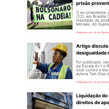
prisão preven
O ex-presidente J
(22), em Brasília
mandado de prisã
Moraes, do Suprem
Publicado em: 24 de Nove
Artigo discute
desigualdade r
Foi publicado, ne
da Escala 6x1 e 
lutar contra a esc
autora Taís Dias 
Publicado em: 24 de Nove
Liquidação do
direitos de a