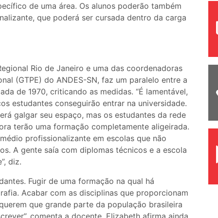
pecífico de uma área. Os alunos poderão também
nalizante, que poderá ser cursada dentro da carga
 Regional Rio de Janeiro e uma das coordenadoras
onal (GTPE) do ANDES-SN, faz um paralelo entre a
ada de 1970, criticando as medidas. “É lamentável,
os estudantes conseguirão entrar na universidade.
rá galgar seu espaço, mas os estudantes da rede
adora terão uma formação completamente aligeirada.
édio profissionalizante em escolas que não
os. A gente saía com diplomas técnicos e a escola
, diz.
tudantes. Fugir de uma formação na qual há
ografia. Acabar com as disciplinas que proporcionam
 querem que grande parte da população brasileira
screver”, comenta a docente. Elizabeth afirma ainda