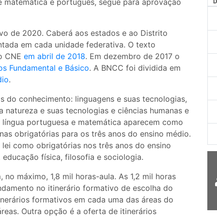
de matemática e português, segue para aprovação
ivo de 2020. Caberá aos estados e ao Distrito
ntada em cada unidade federativa. O texto
ao CNE
em abril de 2018
. Em dezembro de 2017 o
s Fundamental e Básico
. A BNCC foi dividida em
dio
.
 do conhecimento: linguagens e suas tecnologias,
a natureza e suas tecnologias e ciências humanas e
de língua portuguesa e matemática aparecem como
inas obrigatórias para os três anos do ensino médio.
r lei como obrigatórias nos três anos do ensino
ducação física, filosofia e sociologia.
no máximo, 1,8 mil horas-aula. As 1,2 mil horas
damento no itinerário formativo de escolha do
tinerários formativos em cada uma das áreas do
eas. Outra opção é a oferta de itinerários