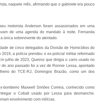
evista, naquele mês, afirmando que o gabinete era pouco
seu motorista Anderson foram assassinados em uma
avam de uma agenda do mandato à noite. Fernanda
 a única sobrevivente do atentado.
idade de cinco delegados da Divisão de Homicídios do
2019, a polícia prendeu o ex-policial militar reformado
m julho de 2023, Queiroz que dirigia o carro usado no
al do ano passado foi a vez de Ronnie Lessa, apontado
selheiro do TCE-RJ, Domingos Brazão, como um dos
 ex-bombeiro Maxwell Simões Correia, conhecido como
entregar o Cobalt usado por Lessa para desmanche.
eriam envolvimento com milícias.