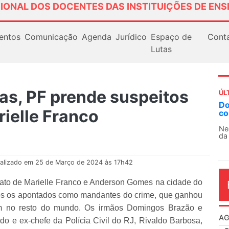
IONAL DOS DOCENTES DAS INSTITUIÇÕES DE ENS
entos
Comunicação
Agenda
Jurídico
Espaço de
Cont
Lutas
as, PF prende suspeitos
ÚL
AN
ielle Franco
So
13
O 
co
dia
alizado em 25 de Março de 2024 às 17h42
nato de Marielle Franco e Anderson Gomes na cidade do
sos os apontados como mandantes do crime, que ganhou
m no resto do mundo. Os irmãos Domingos Brazão e
o e ex-chefe da Polícia Civil do RJ, Rivaldo Barbosa,