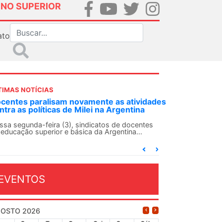
INO SUPERIOR
ato
TIMAS NOTÍCIAS
DES-SN convoca docentes para Dia de
lidariedade Internacionalista com Cuba em
 de agosto
ANDES-SN conclama suas seções sindicais e o
njunto da categoria docente a construírem, no
...
EVENTOS