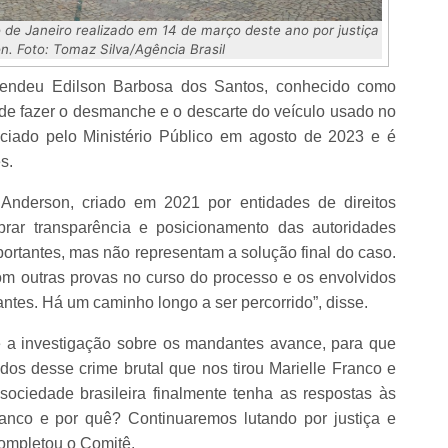
 de Janeiro realizado em 14 de março deste ano por justiça
n. Foto: Tomaz Silva/Agência Brasil
 prendeu Edilson Barbosa dos Santos, conhecido como
 de fazer o desmanche e o descarte do veículo usado no
ciado pelo Ministério Público em agosto de 2023 e é
s.
 Anderson, criado em 2021 por entidades de direitos
brar transparência e posicionamento das autoridades
portantes, mas não representam a solução final do caso.
om outras provas no curso do processo e os envolvidos
ntes. Há um caminho longo a ser percorrido”, disse.
e a investigação sobre os mandantes avance, para que
os desse crime brutal que nos tirou Marielle Franco e
ociedade brasileira finalmente tenha as respostas às
anco e por quê? Continuaremos lutando por justiça e
completou o Comitê.