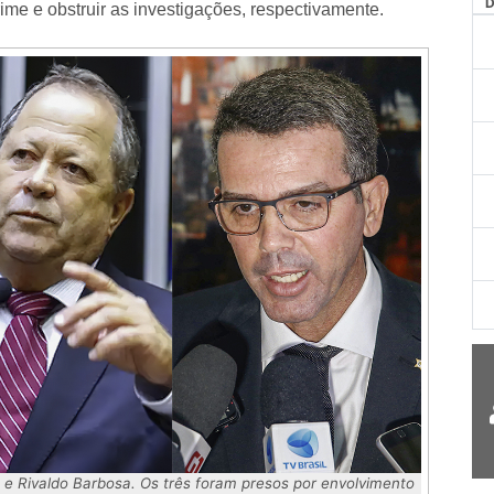
AG
ime e obstruir as investigações, respectivamente.
e Rivaldo Barbosa. Os três foram presos por envolvimento