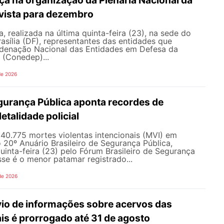
a na organização da Plenária Nacional da
vista para dezembro
, realizada na última quinta-feira (23), na sede do
sília (DF), representantes das entidades que
enação Nacional das Entidades em Defesa da
 (Conedep)...
de 2026
gurança Pública aponta recordes de
letalidade policial
u 40.775 mortes violentas intencionais (MVI) em
20º Anuário Brasileiro de Segurança Pública,
uinta-feira (23) pelo Fórum Brasileiro de Segurança
sse é o menor patamar registrado...
de 2026
vio de informações sobre acervos das
is é prorrogado até 31 de agosto