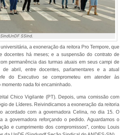
 SindUnDF SSind.
 universitária, a exoneração da reitora Pro Tempore, que
 e docentes há meses; e a suspensão do contrato de
, com permanência das turmas atuais em seus campi de
 de abril, entre docentes, parlamentares e a atual
efe do Executivo se comprometeu em atender às
é o momento nada foi encaminhado.
rital Chico Vigilante (PT). Depois, uma comissão com
égio de Líderes. Reivindicamos a exoneração da reitoria
mo acordado com a governadora Celina, no dia 15. O
ara a governadora reforçando o pedido. Aguardamos o
ação e cumprimento dos compromissos”, contou Louis
ntes da UnDF (Sindundf Seção Sindical do ANDES-SN).