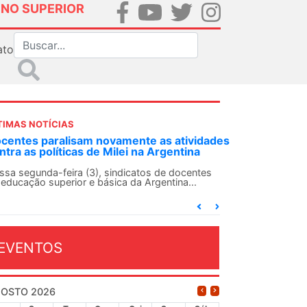
INO SUPERIOR
ato
TIMAS NOTÍCIAS
DES-SN convoca docentes para Dia de
lidariedade Internacionalista com Cuba em
 de agosto
ANDES-SN conclama suas seções sindicais e o
njunto da categoria docente a construírem, no
...
EVENTOS