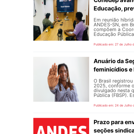
Conedep avanç
Educação, pre
Em reunião híbrida
ANDES-SN, em Bra
compõem a Coord
Educação Pública
Publicado em: 27 de Julho 
Anuário da Se
feminicídios e 
O Brasil registro
2025, conforme o 
divulgado nesta q
Pública (FBSP). E
Publicado em: 24 de Julho 
Prazo para en
seções sindica