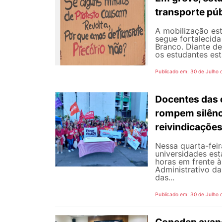
transporte púb
A mobilização est
segue fortalecida
Branco. Diante d
os estudantes est
Publicado em: 30 de Julho 
Docentes das e
rompem silênc
reivindicaçõe
Nessa quarta-fei
universidades est
horas em frente 
Administrativo da
das...
Publicado em: 30 de Julho 