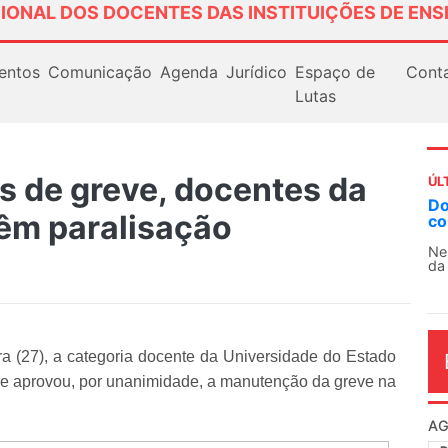
IONAL DOS DOCENTES DAS INSTITUIÇÕES DE ENS
entos
Comunicação
Agenda
Jurídico
Espaço de
Cont
Lutas
 de greve, docentes da
ÚL
AN
têm paralisação
So
13
O 
co
dia
a (27), a categoria docente da Universidade do Estado
 e aprovou, por unanimidade, a manutenção da greve na