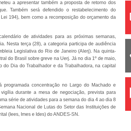
teu a apresentar também a proposta de retorno dos
que. Também será defendido o restabelecimento do
da Lei 194), bem como a recomposição do orçamento da
alendário de atividades para as próximas semanas,
 Nesta terça (28), a categoria participa de audiência
bleia Legislativa do Rio de Janeiro (Alerj). Na quinta-
tral do Brasil sobre greve na Uerj. Já no dia 1º de maio,
o do Dia do Trabalhador e da Trabalhadora, na capital
tá programada concentração no Largo do Machado e
igília durante a mesa de negociação, prevista para
uma série de atividades para a semana do dia 4 ao dia 8
Semana Nacional de Lutas do Setor das Instituições de
rital (Iees, Imes e Ides) do ANDES-SN.