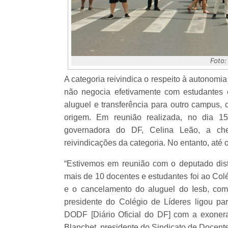
Foto:
A categoria reivindica o respeito à autonomia
não negocia efetivamente com estudantes
aluguel e transferência para outro campus
origem. Em reunião realizada, no dia 15
governadora do DF, Celina Leão, a ch
reivindicações da categoria. No entanto, at
“Estivemos em reunião com o deputado dist
mais de 10 docentes e estudantes foi ao Col
e o cancelamento do aluguel do Iesb, co
presidente do Colégio de Líderes ligou p
DODF [Diário Oficial do DF] com a exoner
Blanchet, presidente do Sindicato de Doce