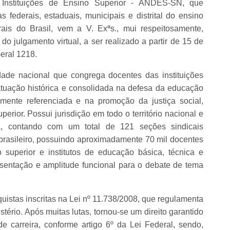
Instituições de Ensino Superior - ANDES-SN, que
s federais, estaduais, municipais e distrital do ensino
rais do Brasil, vem a V. Exªs., mui respeitosamente,
o julgamento virtual, a ser realizado a partir de 15 de
eral 1218.
ade nacional que congrega docentes das instituições
atuação histórica e consolidada na defesa da educação
almente referenciada e na promoção da justiça social,
rior. Possui jurisdição em todo o território nacional e
lia, contando com um total de 121 seções sindicais
 brasileiro, possuindo aproximadamente 70 mil docentes
o superior e institutos de educação básica, técnica e
resentação e amplitude funcional para o debate de tema
quistas inscritas na Lei nº 11.738/2008, que regulamenta
stério. Após muitas lutas, tornou-se um direito garantido
e carreira, conforme artigo 6º da Lei Federal, sendo,