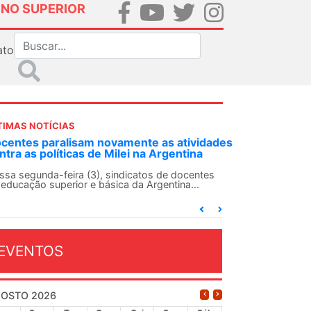
INO SUPERIOR
ato
TIMAS NOTÍCIAS
ANDES-SN convoca docentes para Dia de
Solidariedade Internacionalista com Cuba em
13 de agosto
O ANDES-SN conclama suas seções sindicais e o
conjunto da categoria docente a construírem, no
dia...
EVENTOS
OSTO 2026