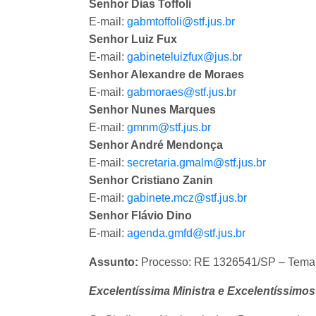
Senhor Dias Toffoli
E-mail:
gabmtoffoli@stf.jus.br
Senhor Luiz Fux
E-mail:
gabineteluizfux@jus.br
Senhor Alexandre de Moraes
E-mail:
gabmoraes@stf.jus.br
Senhor Nunes Marques
E-mail:
gmnm@stf.jus.br
Senhor André Mendonça
E-mail:
secretaria.gmalm@stf.jus.br
Senhor Cristiano Zanin
E-mail:
gabinete.mcz@stf.jus.br
Senhor Flávio Dino
E-mail:
agenda.gmfd@stf.jus.br
Assunto:
Processo: RE 1326541/SP – Tema 
Excelentíssima Ministra e Excelentíssimos