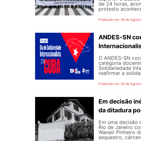
de 24 horas, aco
protesto aconteceu
Publicado em: 06 de Agost
ANDES-SN conv
Internacional
O ANDES-SN concl
categoria docente
Solidariedade Int
reafirmar a solida
Publicado em: 05 de Agost
Em decisão iné
da ditadura p
Em uma decisão co
Rio de Janeiro c
Waneir Pinheiro 
sequestro, cárcere