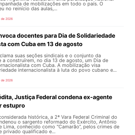
mpanhada de mobilizações em todo o país. O
 no reinício das aulas,...
o de 2026
oca docentes para Dia de Solidariedade
ista com Cuba em 13 de agosto
ama suas seções sindicais e o conjunto da
 a construírem, no dia 13 de agosto, um Dia de
ernacionalista com Cuba. A mobilização visa
riedade internacionalista à luta do povo cubano e...
o de 2026
dita, Justiça Federal condena ex-agente
or estupro
nsiderada histórica, a 2ª Vara Federal Criminal do
ondenou o sargento reformado do Exército, Antônio
de Lima, conhecido como "Camarão”, pelos crimes de
 privado qualificado e...