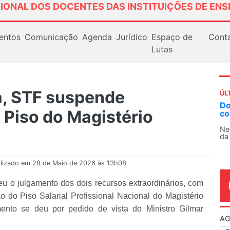
IONAL DOS DOCENTES DAS INSTITUIÇÕES DE ENS
entos
Comunicação
Agenda
Jurídico
Espaço de
Cont
Lutas
a, STF suspende
ÚL
Docentes paralisam novamente as atividades
 Piso do Magistério
contra as políticas de Milei na Argentina
Nessa segunda-feira (3), sindicatos de docentes
da educação superior e básica da Argentina...
lizado em 28 de Maio de 2026 às 13h08
 o julgamento dos dois recursos extraordinários, com
 do Piso Salarial Profissional Nacional do Magistério
mento se deu por pedido de vista do Ministro Gilmar
AG