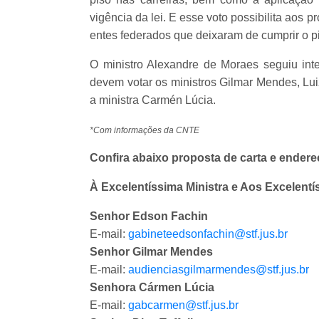
vigência da lei. E esse voto possibilita aos p
entes federados que deixaram de cumprir o pi
O ministro Alexandre de Moraes seguiu inte
devem votar os ministros Gilmar Mendes, Lu
a ministra Carmén Lúcia.
*Com informações da CNTE
Confira abaixo proposta de carta e endere
À Excelentíssima Ministra e Aos Excelent
Senhor Edson Fachin
E-mail:
gabineteedsonfachin@stf.jus.br
Senhor Gilmar Mendes
E-mail:
audienciasgilmarmendes@stf.jus.br
Senhora Cármen Lúcia
E-mail:
gabcarmen@stf.jus.br