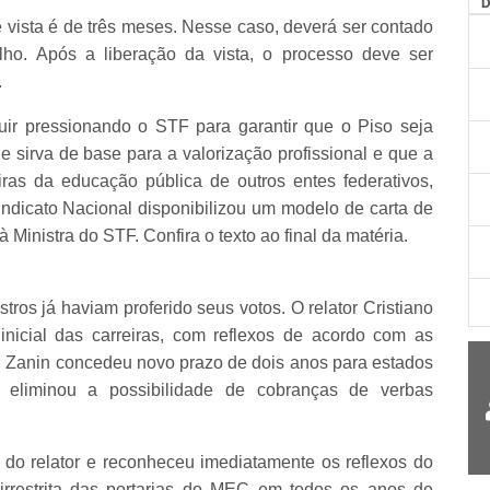
vista é de três meses. Nesse caso, deverá ser contado
ho. Após a liberação da vista, o processo deve ser
.
ir pressionando o STF para garantir que o Piso seja
 e sirva de base para a valorização profissional e que a
iras da educação pública de outros entes federativos,
ndicato Nacional disponibilizou um modelo de carta de
Ministra do STF. Confira o texto ao final da matéria.
tros já haviam proferido seus votos. O relator Cristiano
inicial das carreiras, com reflexos de acordo com as
to, Zanin concedeu novo prazo de dois anos para estados
eliminou a possibilidade de cobranças de verbas
iu do relator e reconheceu imediatamente os reflexos do
irrestrita das portarias do MEC em todos os anos de