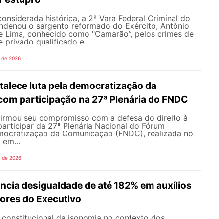
nsiderada histórica, a 2ª Vara Federal Criminal do
ondenou o sargento reformado do Exército, Antônio
de Lima, conhecido como "Camarão”, pelos crimes de
 privado qualificado e...
o de 2026
alece luta pela democratização da
om participação na 27ª Plenária do FNDC
rmou seu compromisso com a defesa do direito à
articipar da 27ª Plenária Nacional do Fórum
mocratização da Comunicação (FNDC), realizada no
 em...
o de 2026
ncia desigualdade de até 182% em auxílios
dores do Executivo
o constitucional da isonomia no contexto dos