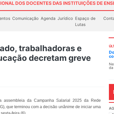
IONAL DOS DOCENTES DAS INSTITUIÇÕES DE ENS
entos
Comunicação
Agenda
Jurídico
Espaço de
Cont
Lutas
ado, trabalhadoras e
ÚL
Do
ducação decretam greve
co
Ne
da
da assembleia da Campanha Salarial 2025 da Rede
G), que terminou com a decisão unânime de iniciar uma
AG
sexta-feira (6).