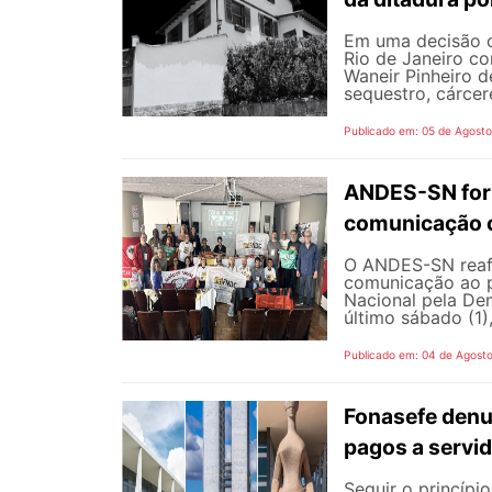
Em uma decisão co
Rio de Janeiro c
Waneir Pinheiro 
sequestro, cárcere
Publicado em: 05 de Agost
ANDES-SN fort
comunicação c
O ANDES-SN reafi
comunicação ao p
Nacional pela De
último sábado (1),
Publicado em: 04 de Agost
Fonasefe denu
pagos a servi
Seguir o princípi