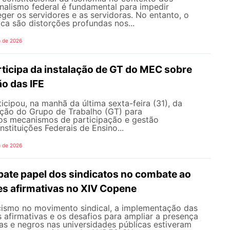
onalismo federal é fundamental para impedir
teger os servidores e as servidoras. No entanto, o
ica são distorções profundas nos...
o de 2026
icipa da instalação de GT do MEC sobre
o das IFE
ipou, na manhã da última sexta-feira (31), da
ação do Grupo de Trabalho (GT) para
s mecanismos de participação e gestão
nstituições Federais de Ensino...
o de 2026
te papel dos sindicatos no combate ao
es afirmativas no XIV Copene
ismo no movimento sindical, a implementação das
s afirmativas e os desafios para ampliar a presença
s e negros nas universidades públicas estiveram