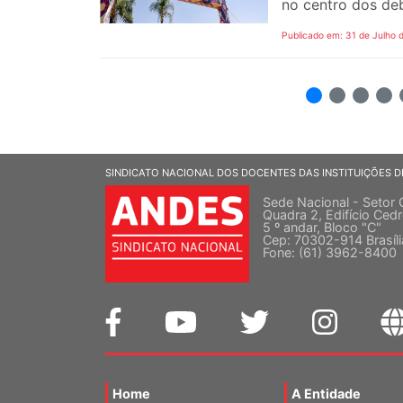
no centro dos de
Publicado em: 31 de Julho 
2
3
4
5
SINDICATO NACIONAL DOS DOCENTES DAS INSTITUIÇÕES D
Sede Nacional - Setor 
Quadra 2, Edifício Cedr
5 º andar, Bloco "C"
Cep: 70302-914 Brasíl
Fone: (61) 3962-8400
Home
A Entidade