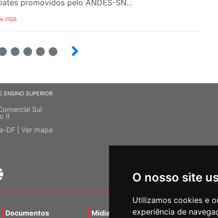
bates promovidos pelo ANDES-SN...
de 2026
6
7
8
9
E ENSINO SUPERIOR
Comercial Sul
o II
ia-DF |
Ver mapa
O nosso site u
Utilizamos cookies e o
experiência de navega
Documentos
Mídias
Agenda
Notíci