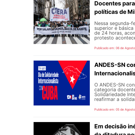
Docentes para
políticas de Mi
Nessa segunda-fe
superior e básica
de 24 horas, aco
protesto aconteceu
Publicado em: 06 de Agost
ANDES-SN conv
Internacional
O ANDES-SN concl
categoria docente
Solidariedade Int
reafirmar a solida
Publicado em: 05 de Agost
Em decisão iné
da ditadura p