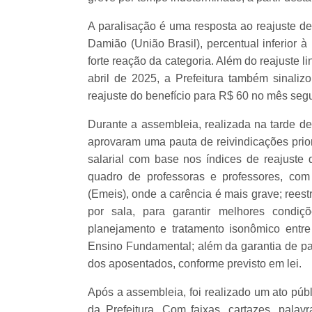
A paralisação é uma resposta ao reajuste de
Damião (União Brasil), percentual inferior à
forte reação da categoria. Além do reajuste l
abril de 2025, a Prefeitura também sinali
reajuste do benefício para R$ 60 no mês segu
Durante a assembleia, realizada na tarde de
aprovaram uma pauta de reivindicações prior
salarial com base nos índices de reajuste 
quadro de professoras e professores, com
(Emeis), onde a carência é mais grave; rees
por sala, para garantir melhores condi
planejamento e tratamento isonômico entre
Ensino Fundamental; além da garantia de pa
dos aposentados, conforme previsto em lei.
Após a assembleia, foi realizado um ato públ
da Prefeitura. Com faixas, cartazes, palav