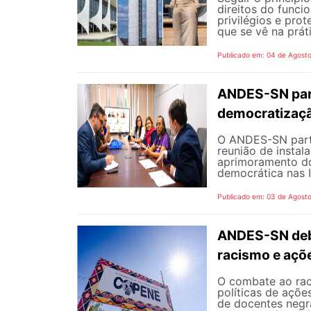
direitos do funci
privilégios e pro
que se vê na prát
Publicado em: 04 de Agost
ANDES-SN part
democratizaçã
O ANDES-SN partic
reunião de instal
aprimoramento do
democrática nas I
Publicado em: 03 de Agost
ANDES-SN deba
racismo e açõ
O combate ao rac
políticas de açõe
de docentes negra