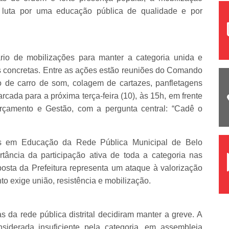
 luta por uma educação pública de qualidade e por
io de mobilizações para manter a categoria unida e
s concretas. Entre as ações estão reuniões do Comando
o de carro de som, colagem de cartazes, panfletagens
cada para a próxima terça-feira (10), às 15h, em frente
Orçamento e Gestão, com a pergunta central: “Cadê o
res em Educação da Rede Pública Municipal de Belo
tância da participação ativa de toda a categoria nas
oposta da Prefeitura representa um ataque à valorização
to exige união, resistência e mobilização.
as da rede pública distrital decidiram manter a greve. A
siderada insuficiente pela categoria, em assembleia