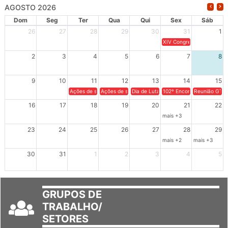
AGOSTO 2026
Dom
Seg
Ter
Qua
Qui
Sex
Sáb
26
27
28
29
30
31
1
XIV Congresso Brasileiro 
2
3
4
5
6
7
8
9
10
11
12
13
14
15
Ações de solidariedade a Cuba no Rio Grande do Sul - 100 anos 
Ações de solidariedade a Cuba no Rio Grande do Su
Dia de Luta em Defesa de Cuba e da S
102º Encontro da Regional
Reunião GTPE
16
17
18
19
20
21
22
mais +3
23
24
25
26
27
28
29
mais +2
mais +3
30
31
1
2
3
4
5
GRUPOS DE
TRABALHO/
SETORES