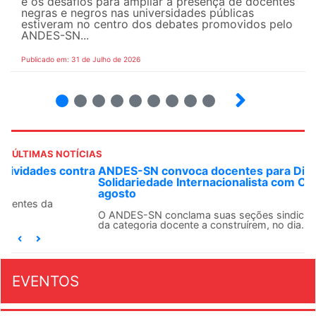
e os desafios para ampliar a presença de docentes
negras e negros nas universidades públicas
estiveram no centro dos debates promovidos pelo
ANDES-SN...
Publicado em: 31 de Julho de 2026
2
3
4
5
6
7
8
9
ÚLTIMAS NOTÍCIAS
ANDES-SN convoca docentes para Dia de
Solidariedade Internacionalista com Cuba em 13 de
agosto
O ANDES-SN conclama suas seções sindicais e o conjunto
da categoria docente a construírem, no dia...
EVENTOS