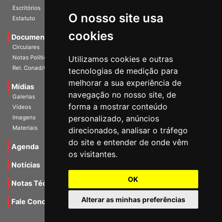
História
O nosso site usa
Escritórios
Estatuto
cookies
Documentos
Circulares
Utilizamos cookies e outras
Notas Políticas
tecnologias de medição para
Rel. Conad/Congresso
melhorar a sua experiência de
navegação no nosso site, de
Mídias
Galerias
forma a mostrar conteúdo
Vídeos
personalizado, anúncios
Imagens
direcionados, analisar o tráfego
Materiais
do site e entender de onde vêm
os visitantes.
Agenda
Notícias
OK
Notas Técnicas
Alterar as minhas preferências
Fale Conocsco