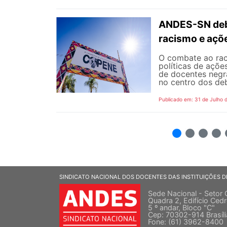
ANDES-SN deba
racismo e açõ
O combate ao rac
políticas de açõe
de docentes negra
no centro dos de
Publicado em: 31 de Julho 
2
3
4
5
SINDICATO NACIONAL DOS DOCENTES DAS INSTITUIÇÕES D
Sede Nacional - Setor 
Quadra 2, Edifício Cedr
5 º andar, Bloco "C"
Cep: 70302-914 Brasíl
Fone: (61) 3962-8400