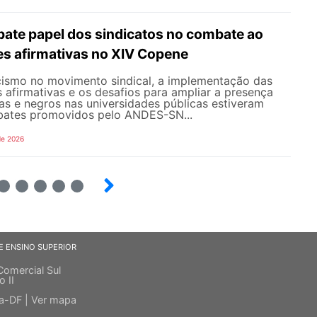
te papel dos sindicatos no combate ao
es afirmativas no XIV Copene
ismo no movimento sindical, a implementação das
s afirmativas e os desafios para ampliar a presença
s e negros nas universidades públicas estiveram
bates promovidos pelo ANDES-SN...
de 2026
6
7
8
9
E ENSINO SUPERIOR
Comercial Sul
o II
ia-DF |
Ver mapa