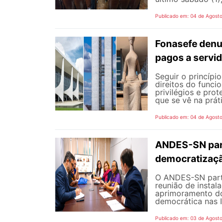
Publicado em: 04 de Agost
Fonasefe denu
pagos a servi
Seguir o princípi
direitos do funci
privilégios e pro
que se vê na prát
Publicado em: 04 de Agost
ANDES-SN part
democratizaçã
O ANDES-SN partic
reunião de instal
aprimoramento do
democrática nas I
Publicado em: 03 de Agost