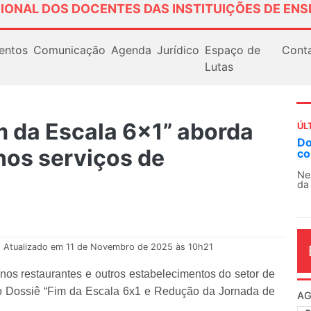
IONAL DOS DOCENTES DAS INSTITUIÇÕES DE ENS
entos
Comunicação
Agenda
Jurídico
Espaço de
Cont
Lutas
m da Escala 6x1” aborda
ÚL
Docentes paralisam novamente 
nos serviços de
contra as políticas de Milei na A
Nessa segunda-feira (3), sindicatos
da educação superior e básica da Arg
Atualizado em 11 de Novembro de 2025 às 10h21
 nos restaurantes e outros estabelecimentos do setor de
do Dossiê “Fim da Escala 6x1 e Redução da Jornada de
AG