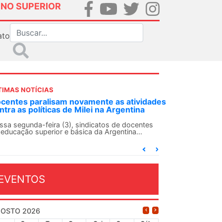
INO SUPERIOR
ato
TIMAS NOTÍCIAS
as atividades
ANDES-SN convoca docentes para Dia de
rgentina
Solidariedade Internacionalista com Cub
13 de agosto
 de docentes
entina...
O ANDES-SN conclama suas seções sindicais e
conjunto da categoria docente a construírem, no
dia...
EVENTOS
OSTO 2026