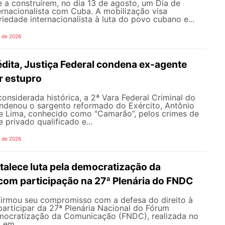
 a construírem, no dia 13 de agosto, um Dia de
ernacionalista com Cuba. A mobilização visa
riedade internacionalista à luta do povo cubano e...
o de 2026
dita, Justiça Federal condena ex-agente
or estupro
nsiderada histórica, a 2ª Vara Federal Criminal do
ondenou o sargento reformado do Exército, Antônio
de Lima, conhecido como "Camarão”, pelos crimes de
 privado qualificado e...
o de 2026
alece luta pela democratização da
om participação na 27ª Plenária do FNDC
rmou seu compromisso com a defesa do direito à
articipar da 27ª Plenária Nacional do Fórum
mocratização da Comunicação (FNDC), realizada no
 em...