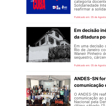
categoria docente
Solidariedade Int
reafirmar a solida
Publicado em: 05 de Agost
Em decisão iné
da ditadura p
Em uma decisão co
Rio de Janeiro c
Waneir Pinheiro 
sequestro, cárcere
Publicado em: 05 de Agost
ANDES-SN fort
comunicação c
O ANDES-SN reafi
comunicação ao p
Nacional pela De
último sábado (1),