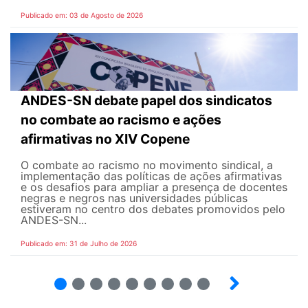
Publicado em: 03 de Agosto de 2026
ANDES-SN debate papel dos sindicatos
no combate ao racismo e ações
afirmativas no XIV Copene
O combate ao racismo no movimento sindical, a
implementação das políticas de ações afirmativas
e os desafios para ampliar a presença de docentes
negras e negros nas universidades públicas
estiveram no centro dos debates promovidos pelo
ANDES-SN...
Publicado em: 31 de Julho de 2026
2
3
4
5
6
7
8
9