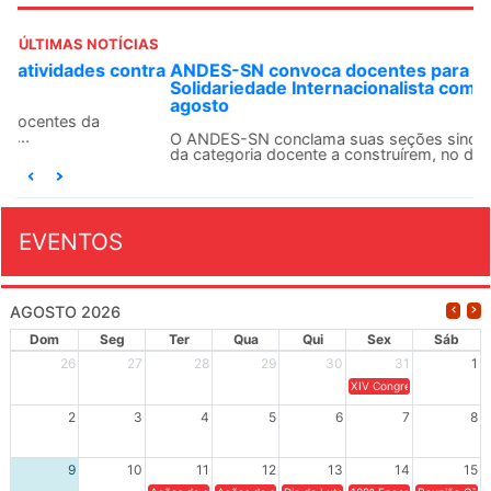
ÚLTIMAS NOTÍCIAS
ANDES-SN convoca docentes para Dia de
Solidariedade Internacionalista com Cuba em 13 de
agosto
O ANDES-SN conclama suas seções sindicais e o conjunto
da categoria docente a construírem, no dia...
EVENTOS
AGOSTO 2026
Dom
Seg
Ter
Qua
Qui
Sex
Sáb
26
27
28
29
30
31
1
XIV Congresso Brasileiro 
2
3
4
5
6
7
8
9
10
11
12
13
14
15