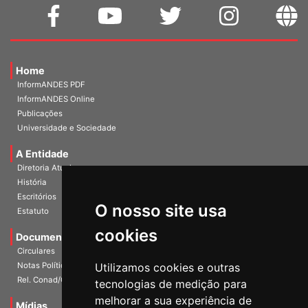
Home
InformANDES PDF
InformANDES Online
Publicações
Universidade e Sociedade
A Entidade
Diretoria Atual
História
O nosso site usa
Escritórios
Estatuto
cookies
Documentos
Circulares
Utilizamos cookies e outras
Notas Políticas
tecnologias de medição para
Rel. Conad/Congresso
melhorar a sua experiência de