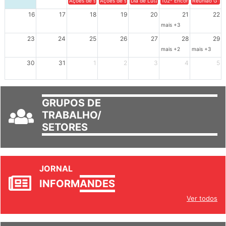
Ações de solidariedade a Cuba no Rio Grande do Sul - 100 anos 
Ações de solidariedade a Cuba no Rio Grande do Su
Dia de Luta em Defesa de Cuba e da S
102º Encontro da Regional
Reunião GTPE
16
17
18
19
20
21
22
mais +3
23
24
25
26
27
28
29
mais +2
mais +3
30
31
1
2
3
4
5
GRUPOS DE
TRABALHO/
SETORES
JORNAL
INFORM
ANDES
Ver todos