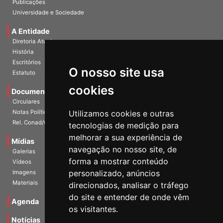
Universidade e Sociedade
A Entidade
Diretoria Atual
História
Escritórios
Estatuto
O nosso site usa
Documentos
cookies
Circulares
Notas Políticas
Utilizamos cookies e outras
Rel. Conad/Congresso
tecnologias de medição para
Mídias
melhorar a sua experiência de
Galerias
navegação no nosso site, de
Vídeos
forma a mostrar conteúdo
Imagens
personalizado, anúncios
Materiais
direcionados, analisar o tráfego
Agenda
do site e entender de onde vêm
os visitantes.
Notícias