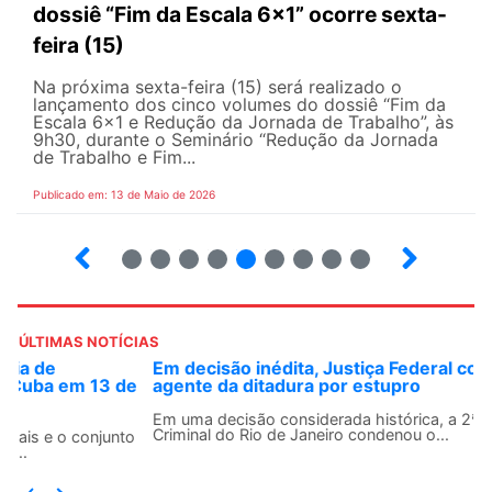
dossiê “Fim da Escala 6×1” ocorre sexta-
feira (15)
Na próxima sexta-feira (15) será realizado o
lançamento dos cinco volumes do dossiê “Fim da
Escala 6×1 e Redução da Jornada de Trabalho”, às
9h30, durante o Seminário “Redução da Jornada
de Trabalho e Fim...
Publicado em: 13 de Maio de 2026
6
7
8
9
10
12
13
14
ÚLTIMAS NOTÍCIAS
Em decisão inédita, Justiça Federal condena ex-
agente da ditadura por estupro
Em uma decisão considerada histórica, a 2ª Vara Federal
Criminal do Rio de Janeiro condenou o...