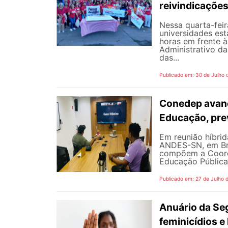
reivindicaçõe
Nessa quarta-fei
universidades est
horas em frente 
Administrativo da
das...
Publicado em: 30 de Julho 
Conedep avanç
Educação, pre
Em reunião híbrida
ANDES-SN, em Bra
compõem a Coord
Educação Pública
Publicado em: 27 de Julho 
Anuário da Se
feminicídios e 