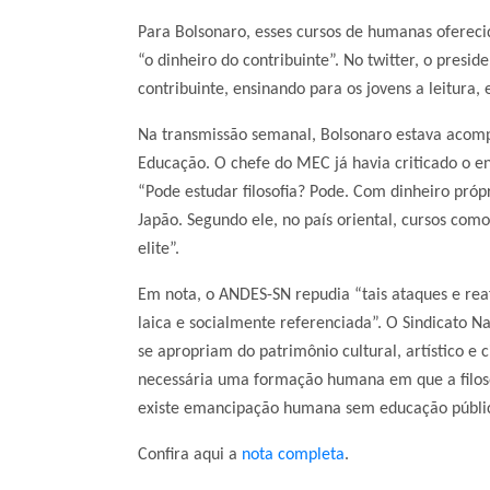
Para Bolsonaro, esses cursos de humanas ofereci
“o dinheiro do contribuinte”. No twitter, o presi
contribuinte, ensinando para os jovens a leitura, e
Na transmissão semanal, Bolsonaro estava aco
Educação. O chefe do MEC já havia criticado o ensi
“Pode estudar filosofia? Pode. Com dinheiro pró
Japão. Segundo ele, no país oriental, cursos como
elite”.
Em nota, o ANDES-SN repudia “
tais ataques e re
laica e socialmente referenciada”. O Sindicato N
se apropriam do patrimônio cultural, artístico e 
necessária uma formação humana em que a filosof
existe emancipação humana sem educação pública
Confira aqui a
nota completa
.