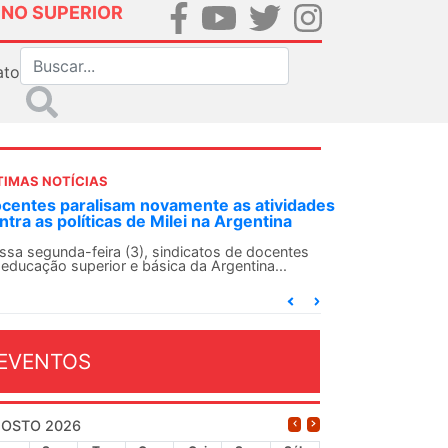
INO SUPERIOR
ato
TIMAS NOTÍCIAS
amente as atividades
ANDES-SN convoca docentes para
lei na Argentina
Solidariedade Internacionalista 
13 de agosto
ndicatos de docentes
a da Argentina...
O ANDES-SN conclama suas seções sind
conjunto da categoria docente a constr
dia...
EVENTOS
OSTO 2026