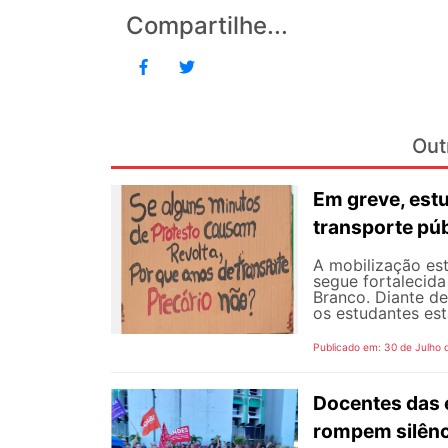
Compartilhe...
Out
Em greve, est
transporte púb
A mobilização est
segue fortalecida
Branco. Diante d
os estudantes est
Publicado em: 30 de Julho 
Docentes das e
rompem silênc