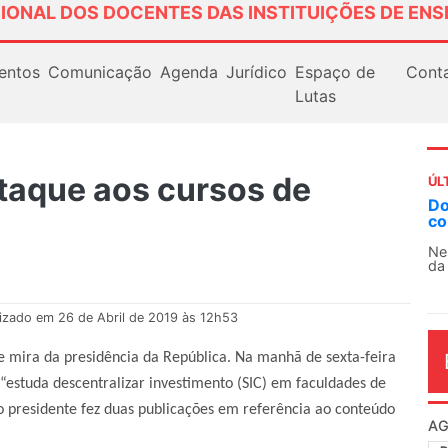
IONAL DOS DOCENTES DAS INSTITUIÇÕES DE ENS
entos
Comunicação
Agenda
Jurídico
Espaço de
Cont
Lutas
taque aos cursos de
ÚL
Docentes paralisam nov
contra as políticas de Mi
Nessa segunda-feira (3), si
da educação superior e básic
lizado em 26 de Abril de 2019 às 12h53
 de mira da presidência da República. Na manhã de sexta-feira
 “estuda descentralizar investimento (SIC) em faculdades de
, o presidente fez duas publicações em referência ao conteúdo
AG