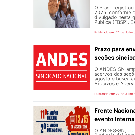
O Brasil registro
2025, conforme o 
divulgado nesta q
Pública (FBSP). E
Publicado em: 24 de Julho 
Prazo para en
seções sindica
O ANDES-SN ampli
acervos das seçõe
agosto e busca a
Arquivos e Acervo
Publicado em: 24 de Julho 
Frente Naciona
evento intern
O ANDES-SN, por 