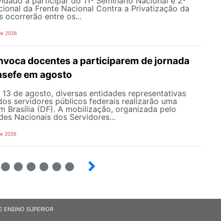
nvidado a participar do 11º Seminário Nacional e 2º
cional da Frente Nacional Contra a Privatização da
 ocorrerão entre os...
de 2026
oca docentes a participarem de jornada
nasefe em agosto
e 13 de agosto, diversas entidades representativas
dos servidores públicos federais realizarão uma
em Brasília (DF). A mobilização, organizada pelo
es Nacionais dos Servidores...
de 2026
4
5
6
7
8
9
E ENSINO SUPERIOR