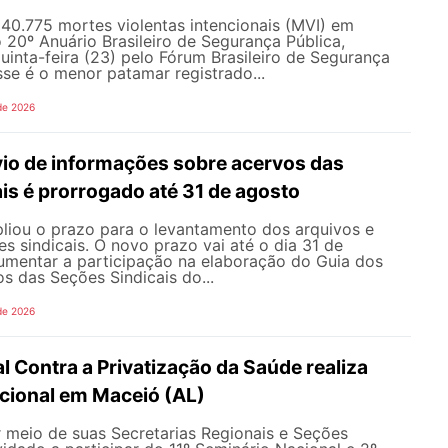
u 40.775 mortes violentas intencionais (MVI) em
20º Anuário Brasileiro de Segurança Pública,
uinta-feira (23) pelo Fórum Brasileiro de Segurança
sse é o menor patamar registrado...
de 2026
vio de informações sobre acervos das
is é prorrogado até 31 de agosto
ou o prazo para o levantamento dos arquivos e
s sindicais. O novo prazo vai até o dia 31 de
umentar a participação na elaboração do Guia dos
s das Seções Sindicais do...
de 2026
l Contra a Privatização da Saúde realiza
acional em Maceió (AL)
meio de suas Secretarias Regionais e Seções