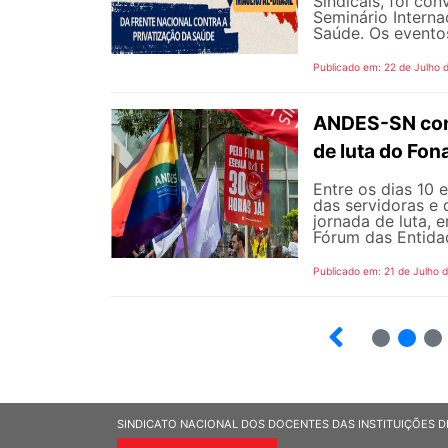
Sindicais, foi co
Seminário Interna
Saúde. Os eventos
Publicado em: 22 de Julho 
ANDES-SN conv
de luta do Fo
Entre os dias 10 
das servidoras e 
jornada de luta, 
Fórum das Entidad
Publicado em: 21 de Julho 
2
3
SINDICATO NACIONAL DOS DOCENTES DAS INSTITUIÇÕES D