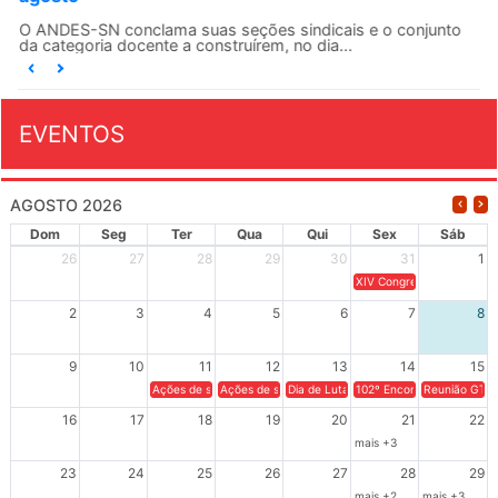
O ANDES-SN conclama suas seções sindicais e o conjunto
da categoria docente a construírem, no dia...
EVENTOS
AGOSTO 2026
Dom
Seg
Ter
Qua
Qui
Sex
Sáb
26
27
28
29
30
31
1
XIV Congresso Brasileiro 
2
3
4
5
6
7
8
9
10
11
12
13
14
15
Ações de solidariedade a Cuba no Rio Grande do Sul - 100 anos 
Ações de solidariedade a Cuba no Rio Grande do Su
Dia de Luta em Defesa de Cuba e da S
102º Encontro da Regional
Reunião GTPE
16
17
18
19
20
21
22
mais +3
23
24
25
26
27
28
29