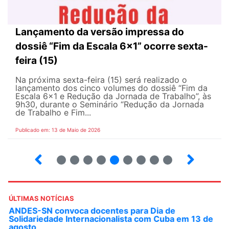
Lançamento da versão impressa do
dossiê “Fim da Escala 6×1” ocorre sexta-
feira (15)
Na próxima sexta-feira (15) será realizado o
lançamento dos cinco volumes do dossiê “Fim da
Escala 6×1 e Redução da Jornada de Trabalho”, às
9h30, durante o Seminário “Redução da Jornada
de Trabalho e Fim...
Publicado em: 13 de Maio de 2026
6
7
8
9
10
12
13
14
ÚLTIMAS NOTÍCIAS
ANDES-SN convoca docentes para Dia de
Solidariedade Internacionalista com Cuba em 13 de
agosto