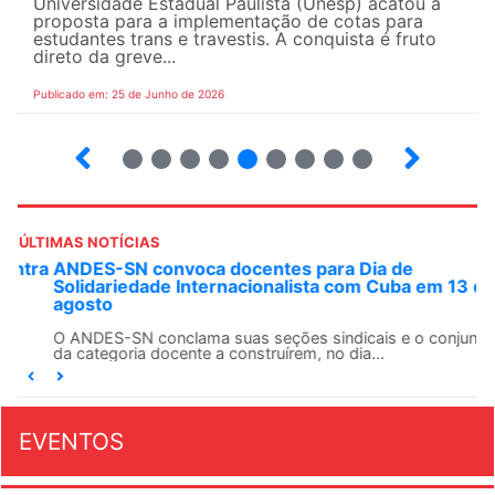
Universidade Estadual Paulista (Unesp) acatou a
proposta para a implementação de cotas para
estudantes trans e travestis. A conquista é fruto
direto da greve...
Publicado em: 25 de Junho de 2026
2
3
4
5
6
7
8
9
ÚLTIMAS NOTÍCIAS
ANDES-SN convoca docentes para Dia de
Solidariedade Internacionalista com Cuba em 13 de
agosto
O ANDES-SN conclama suas seções sindicais e o conjunto
da categoria docente a construírem, no dia...
EVENTOS