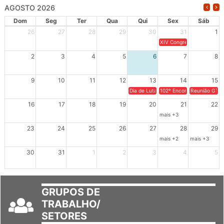
AGOSTO 2026
Dom
Seg
Ter
Qua
Qui
Sex
Sáb
26
27
28
29
30
31
1
XIV Congresso Brasileiro 
2
3
4
5
6
7
8
9
10
11
12
13
14
15
Dia de Luta em Defesa de Cuba e da S
102º Encontro da Regional
Reunião GTPE
16
17
18
19
20
21
22
mais +3
23
24
25
26
27
28
29
mais +2
mais +3
30
31
1
2
3
4
5
GRUPOS DE
TRABALHO/
SETORES