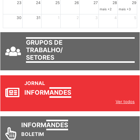
23
24
25
26
27
28
29
mais +2
mais +3
30
31
1
2
3
4
5
GRUPOS DE
TRABALHO/
SETORES
JORNAL
INFORM
ANDES
Ver todos
INFORM
ANDES
BOLETIM