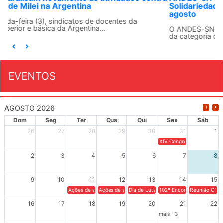
Solidariedade Internacionalista com Cuba em 13 de
agosto
O ANDES-SN conclama suas seções sindicais e o conjunto
da categoria docente a construírem, no dia...
EVENTOS
AGOSTO 2026
Dom
Seg
Ter
Qua
Qui
Sex
Sáb
26
27
28
29
30
31
1
XIV Congresso Brasileiro 
2
3
4
5
6
7
8
9
10
11
12
13
14
15
Ações de solidariedade a Cuba no Rio Grande do Sul - 100 anos 
Ações de solidariedade a Cuba no Rio Grande do Su
Dia de Luta em Defesa de Cuba e da S
102º Encontro da Regional
Reunião GTPE
16
17
18
19
20
21
22
mais +3