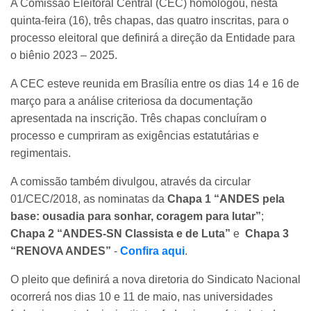
A Comissão Eleitoral Central (CEC) homologou, nesta
quinta-feira (16), três chapas, das quatro inscritas, para o
processo eleitoral que definirá a direção da Entidade para
o biênio 2023 – 2025.
A CEC esteve reunida em Brasília entre os dias 14 e 16 de
março para a análise criteriosa da documentação
apresentada na inscrição. Três chapas concluíram o
processo e cumpriram as exigências estatutárias e
regimentais.
A comissão também divulgou, através da circular
01/CEC/2018, as nominatas da
Chapa 1 “ANDES pela
base: ousadia para sonhar, coragem para lutar”
;
Chapa 2 “ANDES-SN Classista e de Luta”
e
Chapa 3
“RENOVA ANDES”
-
Confira aqui
.
O pleito que definirá a nova diretoria do Sindicato Nacional
ocorrerá nos dias 10 e 11 de maio, nas universidades