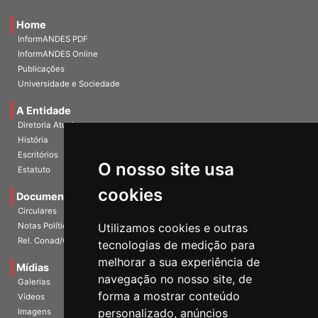
Home
InformANDES PDF
InformANDES Online
Publicações
Universidade e Sociedade
A Entidade
Diretoria Atual
História
O nosso site usa
Escritórios
Estatuto
cookies
Documentos
Circulares
Utilizamos cookies e outras
Notas Políticas
tecnologias de medição para
Rel. Conad/Congresso
melhorar a sua experiência de
navegação no nosso site, de
Mídias
Galerias
forma a mostrar conteúdo
Vídeos
personalizado, anúncios