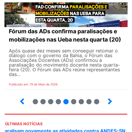
Fórum das ADs confirma paralisações e
mobilizações nas Ueba nesta quarta (20)
Após quase dez meses sem conseguir retomar o
diálogo com o governo da Bahia, o Fórum das
Associações Docentes (ADs) confirmou a
paralisação do movimento docente nesta quarta-
feira (20). O Fórum das ADs reúne representantes
das...
Publicado em: 19 de Maio de 2026
5
6
7
8
9
10
12
13
ÚLTIMAS NOTÍCIAS
ANDES-SN convoca docentes para Dia de