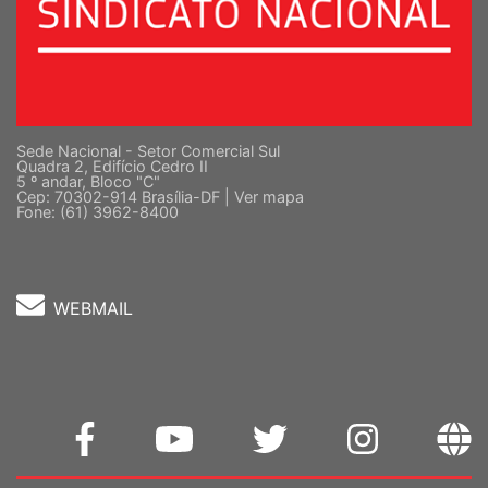
Sede Nacional - Setor Comercial Sul
Quadra 2, Edifício Cedro II
5 º andar, Bloco "C"
Cep: 70302-914 Brasília-DF |
Ver mapa
Fone: (61) 3962-8400
WEBMAIL