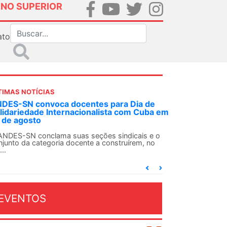
INO SUPERIOR
ato
TIMAS NOTÍCIAS
 decisão inédita, Justiça Federal condena
-agente da ditadura por estupro
 uma decisão considerada histórica, a 2ª Vara
deral Criminal do Rio de Janeiro condenou o...
EVENTOS
OSTO 2026