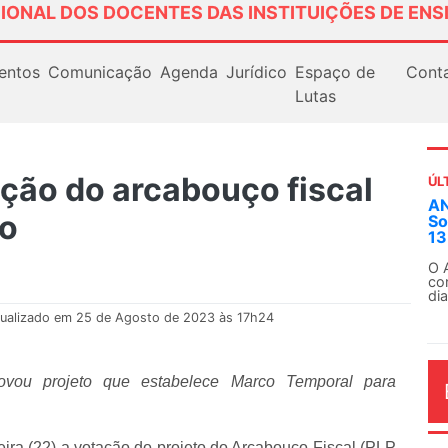
IONAL DOS DOCENTES DAS INSTITUIÇÕES DE ENS
entos
Comunicação
Agenda
Jurídico
Espaço de
Cont
Lutas
ção do arcabouço fiscal
ÚL
Em
ão
ex
Em
Fe
ualizado em 25 de Agosto de 2023 às 17h24
ovou projeto que estabelece Marco Temporal para
AG
ira (22) a votação do projeto do Arcabouço Fiscal (PLP