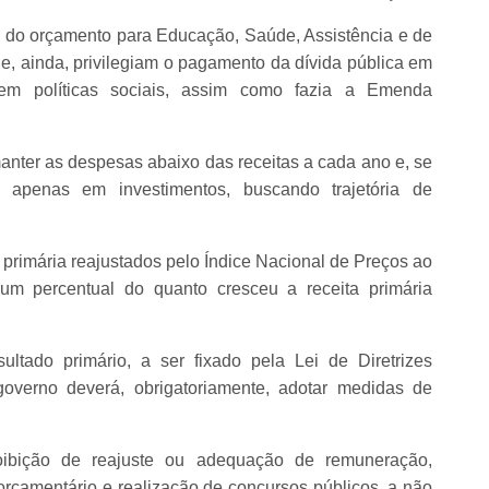
o do orçamento para Educação, Saúde, Assistência e de
s e, ainda, privilegiam o pagamento da dívida pública em
 em políticas sociais, assim como fazia a Emenda
anter as despesas abaixo das receitas a cada ano e, se
 apenas em investimentos, buscando trajetória de
 primária reajustados pelo Índice Nacional de Preços ao
 percentual do quanto cresceu a receita primária
tado primário, a ser fixado pela Lei de Diretrizes
governo deverá, obrigatoriamente, adotar medidas de
oibição de reajuste ou adequação de remuneração,
orçamentário e realização de concursos públicos, a não