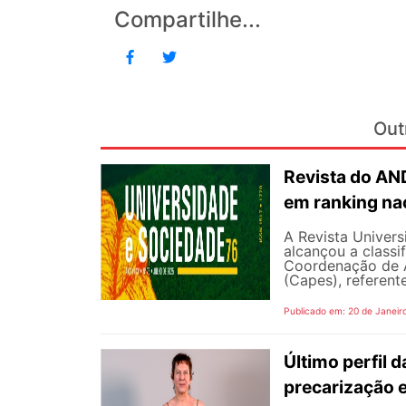
Compartilhe...
Out
Revista do AN
em ranking nac
A Revista Univer
alcançou a classi
Coordenação de A
(Capes), referente
Publicado em: 20 de Janeir
Último perfil 
precarização e