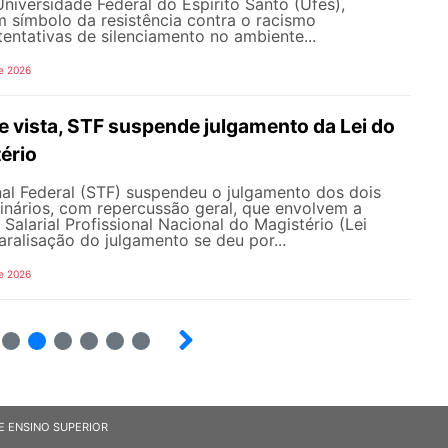
iversidade Federal do Espírito Santo (Ufes),
 símbolo da resistência contra o racismo
 tentativas de silenciamento no ambiente...
e 2026
 vista, STF suspende julgamento da Lei do
ério
al Federal (STF) suspendeu o julgamento dos dois
inários, com repercussão geral, que envolvem a
Salarial Profissional Nacional do Magistério (Lei
aralisação do julgamento se deu por...
e 2026
7
8
9
10
12
E ENSINO SUPERIOR