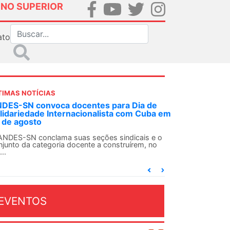
INO SUPERIOR
ato
TIMAS NOTÍCIAS
DES-SN convoca docentes para Dia de
Em decisão 
lidariedade Internacionalista com Cuba em
ex-agente d
 de agosto
Em uma decisã
Federal Crimin
ANDES-SN conclama suas seções sindicais e o
njunto da categoria docente a construírem, no
...
EVENTOS