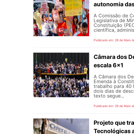
autonomia das
A Comissão de Co
Legislativa de M
Constituição (PEC
científica, adminis
Publicado em: 28 de Maio d
Câmara dos D
escala 6x1
A Câmara dos Dep
Emenda à Constit
trabalho para 40 
dois dias de des
texto segue...
Publicado em: 28 de Maio d
Projeto que t
Tecnológicas 