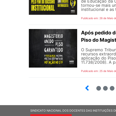
de Educação da Un
tornou-se mais um
institucional e as
Publicado em: 26 de Maio d
Após pedido de
Piso do Magist
O Supremo Tribun
recursos extraord
aplicação do Piso 
11.738/2008). A p
Publicado em: 25 de Maio d
4
5
6
SINDICATO NACIONAL DOS DOCENTES DAS INSTITUIÇÕES D