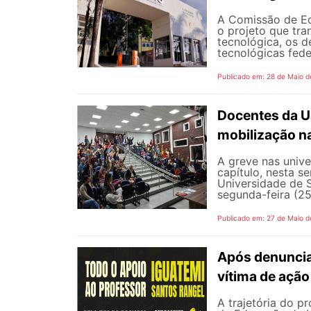
A Comissão de Ed
o projeto que tra
tecnológica, os d
tecnológicas feder
Publicado em: 28 de Maio d
Docentes da U
mobilização na
A greve nas univ
capítulo, nesta 
Universidade de 
segunda-feira (25
Publicado em: 27 de Maio d
Após denunciar
vítima de ação 
A trajetória do p