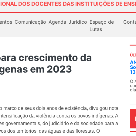
IONAL DOS DOCENTES DAS INSTITUIÇÕES DE ENS
entos
Comunicação
Agenda
Jurídico
Espaço de
Cont
Lutas
ara crescimento da
ÚL
AN
dígenas em 2023
So
13
O 
co
dia
marco de seus dois anos de existência, divulgou nota,
ntensificação da violência contra os povos indígenas. A
 governamentais, do judiciário e da sociedade para a
vos dos territórios, das águas e das florestas. O