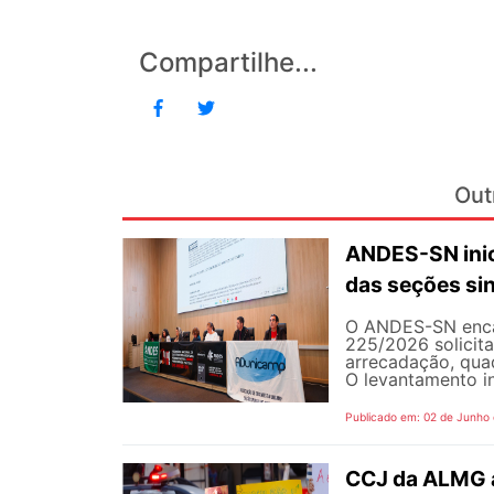
Compartilhe...
Out
ANDES-SN inic
das seções sin
O ANDES-SN encam
225/2026 solicit
arrecadação, quad
O levantamento in
Publicado em: 02 de Junho
CCJ da ALMG a