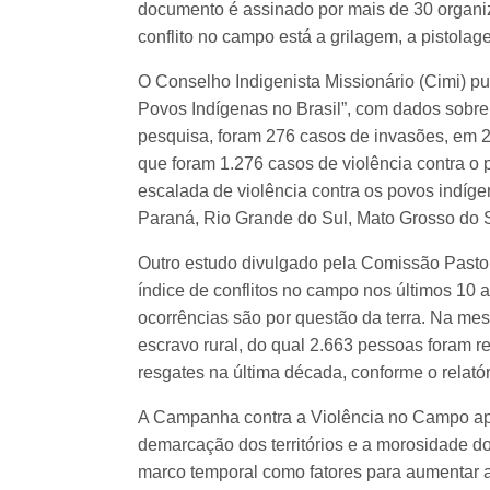
documento é assinado por mais de 30 organiz
conflito no campo está a grilagem, a pistola
O Conselho Indigenista Missionário (Cimi) pub
Povos Indígenas no Brasil”, com dados sobre
pesquisa, foram 276 casos de invasões, em 202
que foram 1.276 casos de violência contra 
escalada de violência contra os povos indí
Paraná, Rio Grande do Sul, Mato Grosso do S
Outro estudo divulgado pela Comissão Pastor
índice de conflitos no campo nos últimos 10
ocorrências são por questão da terra. Na me
escravo rural, do qual 2.663 pessoas foram 
resgates na última década, conforme o relató
A Campanha contra a Violência no Campo apo
demarcação dos territórios e a morosidade do
marco temporal como fatores para aumentar a 