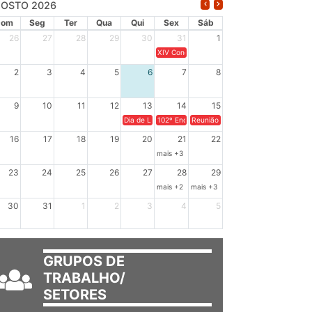
OSTO 2026
Dom
Seg
Ter
Qua
Qui
Sex
Sáb
26
27
28
29
30
31
1
XIV Congresso Brasileiro de Pesquisadores(a
2
3
4
5
6
7
8
9
10
11
12
13
14
15
Dia de Luta em Defesa de Cuba e da Soberania dos Po
102º Encontro da Regional Leste, “Em terra e
Reunião GTPE.
16
17
18
19
20
21
22
mais +3
23
24
25
26
27
28
29
mais +2
mais +3
30
31
1
2
3
4
5
GRUPOS DE
TRABALHO/
SETORES