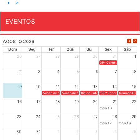
EVENTOS
AGOSTO 2026
Dom
Seg
Ter
Qua
Qui
Sex
Sáb
26
27
28
29
30
31
1
XIV Congresso Brasileiro 
2
3
4
5
6
7
8
9
10
11
12
13
14
15
Ações de solidariedade a Cuba no Rio Grande do Sul - 100 anos 
Ações de solidariedade a Cuba no Rio Grande do Su
Dia de Luta em Defesa de Cuba e da S
102º Encontro da Regional
Reunião GTPE
16
17
18
19
20
21
22
mais +3
23
24
25
26
27
28
29
mais +2
mais +3
30
31
1
2
3
4
5