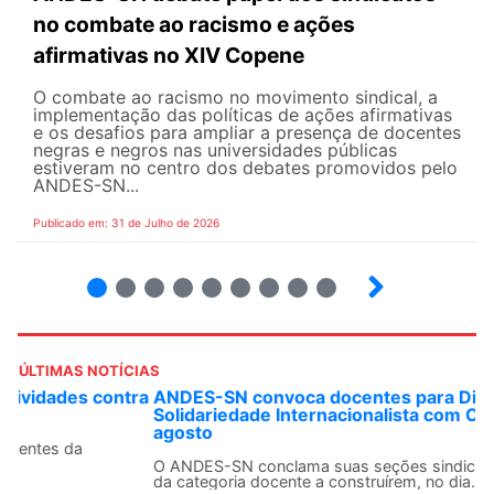
no combate ao racismo e ações
afirmativas no XIV Copene
O combate ao racismo no movimento sindical, a
implementação das políticas de ações afirmativas
e os desafios para ampliar a presença de docentes
negras e negros nas universidades públicas
estiveram no centro dos debates promovidos pelo
ANDES-SN...
Publicado em: 31 de Julho de 2026
2
3
4
5
6
7
8
9
ÚLTIMAS NOTÍCIAS
ANDES-SN convoca docentes para Dia de
Solidariedade Internacionalista com Cuba em 13 de
agosto
O ANDES-SN conclama suas seções sindicais e o conjunto
da categoria docente a construírem, no dia...