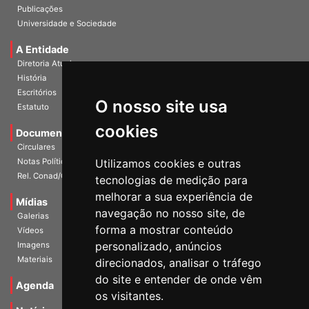
InformANDES Online
Publicações
Universidade e Sociedade
A Entidade
Diretoria Atual
História
O nosso site usa
Escritórios
Estatuto
cookies
Documentos
Circulares
Utilizamos cookies e outras
Notas Políticas
tecnologias de medição para
Rel. Conad/Congresso
melhorar a sua experiência de
navegação no nosso site, de
Mídias
Galerias
forma a mostrar conteúdo
Vídeos
personalizado, anúncios
Imagens
direcionados, analisar o tráfego
Materiais
do site e entender de onde vêm
os visitantes.
Agenda