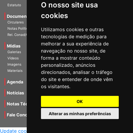
O nosso site usa
Escritórios
Estatuto
cookies
Documentos
Circulares
Utilizamos cookies e outras
Notas Políticas
tecnologias de medição para
Rel. Conad/Congresso
melhorar a sua experiência de
navegação no nosso site, de
Mídias
Galerias
forma a mostrar conteúdo
Vídeos
personalizado, anúncios
Imagens
direcionados, analisar o tráfego
Materiais
do site e entender de onde vêm
os visitantes.
Agenda
Notícias
OK
Notas Técnicas
Alterar as minhas preferências
Fale Conocsco
MANTIDO POR Camaleão Soft