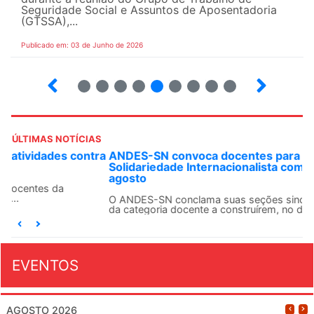
Seguridade Social e Assuntos de Aposentadoria
(GTSSA),...
Publicado em: 03 de Junho de 2026
3
4
5
6
7
8
9
10
ÚLTIMAS NOTÍCIAS
ANDES-SN convoca docentes para Dia de
Solidariedade Internacionalista com Cuba em 13 de
agosto
O ANDES-SN conclama suas seções sindicais e o conjunto
da categoria docente a construírem, no dia...
EVENTOS