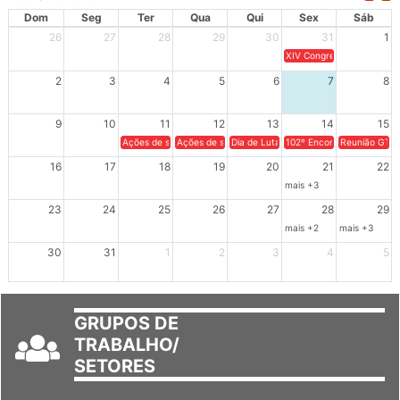
AGOSTO 2026
Dom
Seg
Ter
Qua
Qui
Sex
Sáb
26
27
28
29
30
31
1
XIV Congresso Brasileiro 
2
3
4
5
6
7
8
9
10
11
12
13
14
15
Ações de solidariedade a Cuba no Rio Grande do Sul - 100 anos 
Ações de solidariedade a Cuba no Rio Grande do Su
Dia de Luta em Defesa de Cuba e da S
102º Encontro da Regional
Reunião GTPE
16
17
18
19
20
21
22
mais +3
23
24
25
26
27
28
29
mais +2
mais +3
30
31
1
2
3
4
5
GRUPOS DE
TRABALHO/
SETORES