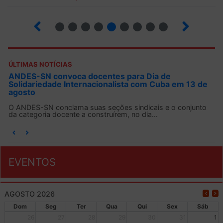
12
13
14
15
16
17
18
19
ÚLTIMAS NOTÍCIAS
ANDES-SN convoca docentes para Dia de
Solidariedade Internacionalista com Cuba em 13 de
agosto
O ANDES-SN conclama suas seções sindicais e o conjunto
da categoria docente a construírem, no dia...
EVENTOS
AGOSTO 2026
Dom
Seg
Ter
Qua
Qui
Sex
Sáb
26
27
28
29
30
31
1