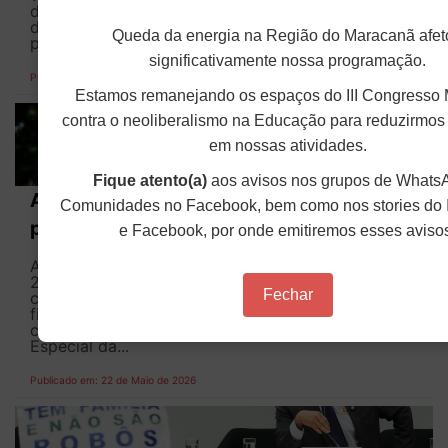
dados de financiamento das instituições públicas
de ensino superior no Brasil. A ferramenta, que
Queda da energia na Região do Maracanã afet
pode ser acessada pelo endereço...
significativamente nossa programação.
Publicado em: 22 de Maio de 2026
Estamos remanejando os espaços do III Congresso 
contra o neoliberalismo na Educação para reduzirmos
em nossas atividades.
Fique atento(a)
aos avisos nos grupos de Whats
ANDES-SN convoca categoria docente
Comunidades no Facebook, bem como nos stories do 
para atos pelo fim da escala 6x1
e Facebook, por onde emitiremos esses aviso
A diretoria do ANDES-SN, por meio da Circular nº
213/2026, convoca as suas seções sindicais e a
Fechar
categoria docente para fortalecerem os atos pelo
fim da escala 6x1 que ocorrerão em diversas
cidades brasileiras nos próximos dias. A Comissão
Especial da...
Publicado em: 22 de Maio de 2026