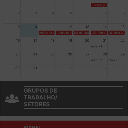
XIV Congresso Brasileiro 
2
3
4
5
6
7
8
9
10
11
12
13
14
15
Ações de solidariedade a Cuba no Rio Grande do Sul - 100 anos 
Ações de solidariedade a Cuba no Rio Grande do Su
Dia de Luta em Defesa de Cuba e da S
102º Encontro da Regional
Reunião GTPE
16
17
18
19
20
21
22
mais +3
23
24
25
26
27
28
29
mais +2
mais +3
30
31
1
2
3
4
5
GRUPOS DE
TRABALHO/
SETORES
JORNAL