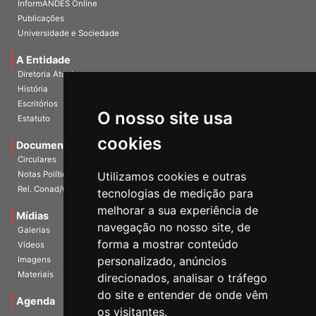
InformANDES Online
Publicações
Universidade e Sociedade
A Entidade
Diretoria Atual
História
O nosso site usa
Escritórios
Estatuto
cookies
Documentos
Circulares
Utilizamos cookies e outras
Notas Políticas
tecnologias de medição para
Rel. Conad/Congresso
melhorar a sua experiência de
navegação no nosso site, de
Mídias
Galerias
forma a mostrar conteúdo
Vídeos
personalizado, anúncios
Imagens
direcionados, analisar o tráfego
Materiais
do site e entender de onde vêm
os visitantes.
Agenda