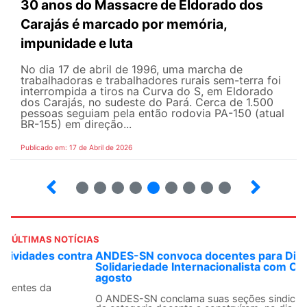
30 anos do Massacre de Eldorado dos
Carajás é marcado por memória,
impunidade e luta
No dia 17 de abril de 1996, uma marcha de
trabalhadoras e trabalhadores rurais sem-terra foi
interrompida a tiros na Curva do S, em Eldorado
dos Carajás, no sudeste do Pará. Cerca de 1.500
pessoas seguiam pela então rodovia PA-150 (atual
BR-155) em direção...
Publicado em: 17 de Abril de 2026
9
10
12
13
14
15
16
17
ÚLTIMAS NOTÍCIAS
ANDES-SN convoca docentes para Dia de
Solidariedade Internacionalista com Cuba em 13 de
agosto
O ANDES-SN conclama suas seções sindicais e o conjunto