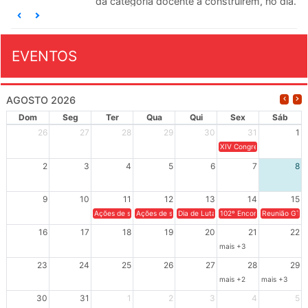
da categoria docente a construírem, no dia...
EVENTOS
AGOSTO 2026
Dom
Seg
Ter
Qua
Qui
Sex
Sáb
26
27
28
29
30
31
1
XIV Congresso Brasileiro 
2
3
4
5
6
7
8
9
10
11
12
13
14
15
Ações de solidariedade a Cuba no Rio Grande do Sul - 100 anos 
Ações de solidariedade a Cuba no Rio Grande do Su
Dia de Luta em Defesa de Cuba e da S
102º Encontro da Regional
Reunião GTPE
16
17
18
19
20
21
22
mais +3
23
24
25
26
27
28
29
mais +2
mais +3