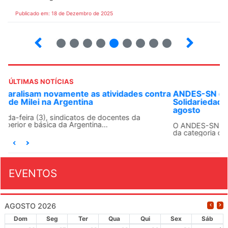
Publicado em: 18 de Dezembro de 2025
23
24
25
26
27
28
29
30
31
ÚLTIMAS NOTÍCIAS
ANDES-SN convoca docentes para Dia de
Solidariedade Internacionalista com Cuba em 13 de
agosto
O ANDES-SN conclama suas seções sindicais e o conjunto
da categoria docente a construírem, no dia...
EVENTOS
AGOSTO 2026
Dom
Seg
Ter
Qua
Qui
Sex
Sáb