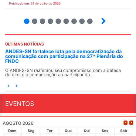
Publicado em: 31 de Julho de 2026
2
3
4
5
6
7
8
9
ÚLTIMAS NOTÍCIAS
Fonasefe denuncia desigualdade de até 182% em
auxílios pagos a servidores do Executivo
Seguir o princípio constitucional da isonomia no contexto
dos direitos do funcionalismo federal é...
EVENTOS
AGOSTO 2026
Dom
Seg
Ter
Qua
Qui
Sex
Sáb