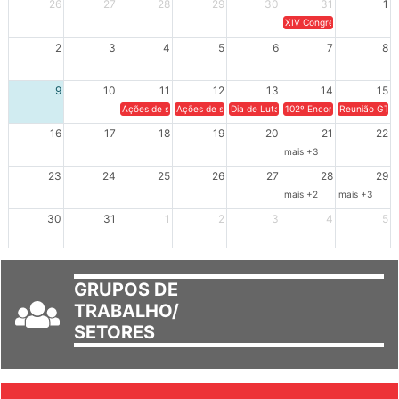
26
27
28
29
30
31
1
XIV Congresso Brasileiro 
2
3
4
5
6
7
8
9
10
11
12
13
14
15
Ações de solidariedade a Cuba no Rio Grande do Sul - 100 anos 
Ações de solidariedade a Cuba no Rio Grande do Su
Dia de Luta em Defesa de Cuba e da S
102º Encontro da Regional
Reunião GTPE
16
17
18
19
20
21
22
mais +3
23
24
25
26
27
28
29
mais +2
mais +3
30
31
1
2
3
4
5
GRUPOS DE
TRABALHO/
SETORES