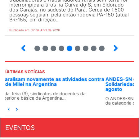
interrompida a tiros na Curva do S, em Eldorado
dos Carajás, no sudeste do Pará. Cerca de 1.500
pessoas seguiam pela então rodovia PA-150 (atual
BR-155) em direção...
Publicado em: 17 de Abril de 2026
9
10
12
13
14
15
16
17
ÚLTIMAS NOTÍCIAS
ANDES-SN convoca docentes para Dia de
Solidariedade Internacionalista com Cuba em 13 de
agosto
O ANDES-SN conclama suas seções sindicais e o conjunto
da categoria docente a construírem, no dia...
EVENTOS