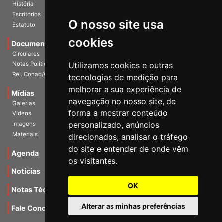
Diretoria Atual
História
O nosso site usa
Escritórios
Estatuto
cookies
Documentos
Circulares
Utilizamos cookies e outras
Notas Políticas
tecnologias de medição para
Rel. Conad/Congresso
melhorar a sua experiência de
navegação no nosso site, de
Mídias
Galerias
forma a mostrar conteúdo
Vídeos
personalizado, anúncios
Imagens
direcionados, analisar o tráfego
Materiais
do site e entender de onde vêm
os visitantes.
Agenda
Notícias
OK
Notas Técnicas
Alterar as minhas preferências
Fale Conocsco