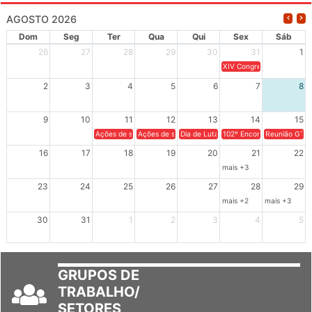
AGOSTO 2026
Dom
Seg
Ter
Qua
Qui
Sex
Sáb
26
27
28
29
30
31
1
XIV Congresso Brasileiro 
2
3
4
5
6
7
8
9
10
11
12
13
14
15
Ações de solidariedade a Cuba no Rio Grande do Sul - 100 anos 
Ações de solidariedade a Cuba no Rio Grande do Su
Dia de Luta em Defesa de Cuba e da S
102º Encontro da Regional
Reunião GTPE
16
17
18
19
20
21
22
mais +3
23
24
25
26
27
28
29
mais +2
mais +3
30
31
1
2
3
4
5
GRUPOS DE
TRABALHO/