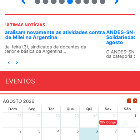
ÚLTIMAS NOTÍCIAS
ANDES-SN convoca docentes para Dia de
Solidariedade Internacionalista com Cuba em 13 de
agosto
O ANDES-SN conclama suas seções sindicais e o conjunto
da categoria docente a construírem, no dia...
EVENTOS
AGOSTO 2026
Dom
Seg
Ter
Qua
Qui
Sex
Sáb
26
27
28
29
30
31
1
XIV Congresso Brasileiro 
2
3
4
5
6
7
8