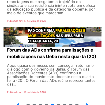
reportagens que resgatam a trajetória do
sindicato e sua resistência ininterrupta em defesa
da educação pública e da categoria docente, por
meio de eventos que marcaram...
Publicado em: 19 de Maio de 2026
Fórum das ADs confirma paralisações e
mobilizações nas Ueba nesta quarta (20)
Após quase dez meses sem conseguir retomar o
diálogo com o governo da Bahia, o Fórum das
Associações Docentes (ADs) confirmou a
paralisação do movimento docente nesta quarta-
feira (20). O Fórum das ADs reúne representantes
das...
Publicado em: 19 de Maio de 2026
5
6
7
8
9
10
12
13