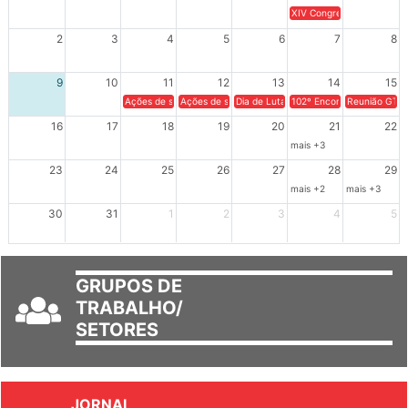
XIV Congresso Brasileiro 
2
3
4
5
6
7
8
9
10
11
12
13
14
15
Ações de solidariedade a Cuba no Rio Grande do Sul - 100 anos 
Ações de solidariedade a Cuba no Rio Grande do Su
Dia de Luta em Defesa de Cuba e da S
102º Encontro da Regional
Reunião GTPE
16
17
18
19
20
21
22
mais +3
23
24
25
26
27
28
29
mais +2
mais +3
30
31
1
2
3
4
5
GRUPOS DE
TRABALHO/
SETORES
JORNAL