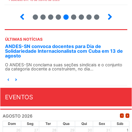
2
3
4
5
6
7
8
9
10
ÚLTIMAS NOTÍCIAS
ANDES-SN convoca docentes para Dia de
Solidariedade Internacionalista com Cuba em 13 de
agosto
O ANDES-SN conclama suas seções sindicais e o conjunto
da categoria docente a construírem, no dia...
EVENTOS
AGOSTO 2026
Dom
Seg
Ter
Qua
Qui
Sex
Sáb
26
27
28
29
30
31
1