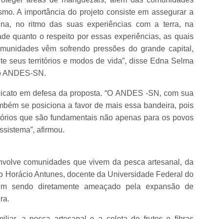
smo. A importância do projeto consiste em assegurar a
na, no ritmo das suas experiências com a terra, na
dade quanto o respeito por essas experiências, as quais
omunidades vêm sofrendo pressões do grande capital,
 seus territórios e modos de vida”, disse Edna Selma
 do ANDES-SN.
ndicato em defesa da proposta. “O ANDES -SN, com sua
também se posiciona a favor de mais essa bandeira, pois
itórios que são fundamentais não apenas para os povos
ssistema”, afirmou.
envolve comunidades que vivem da pesca artesanal, da
ndo Horácio Antunes, docente da Universidade Federal do
em sendo diretamente ameaçado pela expansão de
ra.
liar, a pesca artesanal e a coleta de frutos e fibras