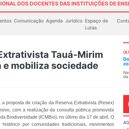
IONAL DOS DOCENTES DAS INSTITUIÇÕES DE ENS
entos
Comunicação
Agenda
Jurídico
Espaço de
Cont
Lutas
Extrativista Tauá-Mirim
ÚL
AN
 e mobiliza sociedade
So
13
O 
co
dia
a proposta de criação da Reserva Extrativista (Resex)
ivo, com a realização da consulta pública promovida
a Biodiversidade (ICMBio), no último dia 17 de abril. O
istórico por comunidades tradicionais, movimentos