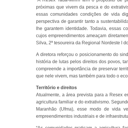
próximas que vivem da pesca e do extrativi
essas comunidades condições de vida dig
perspectiva de garantir tanto a sustentabili
lhe garantem identidade. Todavia, essas c
cujos empreendimentos ameaçam diretamente
Silva, 2ª tesoureira da Regional Nordeste I
A diretora reforçou o posicionamento do si
história de lutas pelos direitos dos povos, 
compreende a importância de preservar terr
que nele vivem, mas também para todo o eco
Território e direitos
Atualmente, a área prevista para a Resex 
agricultura familiar e do extrativismo. Segu
Maranhão (Ufma), esse modo de vida v
empreendimentos industriais e de infraestrutu
“As comunidades praticam a agricultura fami