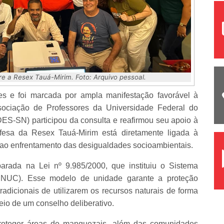
re a Resex Tauá-Mirim. Foto: Arquivo pessoal.
tes e foi marcada por ampla manifestação favorável à
sociação de Professores da Universidade Federal do
S-SN) participou da consulta e reafirmou seu apoio à
efesa da Resex Tauá-Mirim está diretamente ligada à
e ao enfrentamento das desigualdades socioambientais.
rada na Lei nº 9.985/2000, que instituiu o Sistema
NUC). Esse modelo de unidade garante a proteção
radicionais de utilizarem os recursos naturais de forma
eio de um conselho deliberativo.
proteger áreas de manguezais, além das comunidades