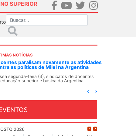
INO SUPERIOR
ato
TIMAS NOTÍCIAS
DES-SN convoca docentes para Dia de
lidariedade Internacionalista com Cuba em
 de agosto
ANDES-SN conclama suas seções sindicais e o
njunto da categoria docente a construírem, no
...
EVENTOS