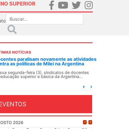
INO SUPERIOR
ato
TIMAS NOTÍCIAS
DES-SN convoca docentes para Dia de
lidariedade Internacionalista com Cuba em
 de agosto
ANDES-SN conclama suas seções sindicais e o
njunto da categoria docente a construírem, no
...
EVENTOS