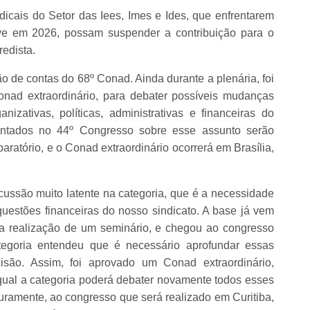
icais do Setor das Iees, Imes e Ides, que enfrentarem
eve em 2026, possam suspender a contribuição para o
edista.
de contas do 68º Conad. Ainda durante a plenária, foi
onad extraordinário, para debater possíveis mudanças
nizativas, políticas, administrativas e financeiras do
tados no 44º Congresso sobre esse assunto serão
ratório, e o Conad extraordinário ocorrerá em Brasília,
ussão muito latente na categoria, que é a necessidade
uestões financeiras do nosso sindicato. A base já vem
 realização de um seminário, e chegou ao congresso
tegoria entendeu que é necessário aprofundar essas
ão. Assim, foi aprovado um Conad extraordinário,
qual a categoria poderá debater novamente todos esses
turamente, ao congresso que será realizado em Curitiba,