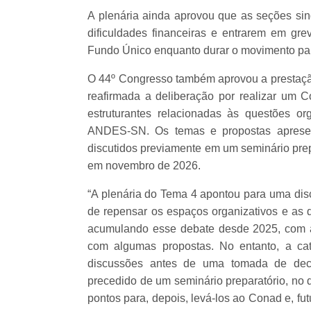
A plenária ainda aprovou que as seções sind
dificuldades financeiras e entrarem em gr
Fundo Único enquanto durar o movimento par
O 44º Congresso também aprovou a prestação 
reafirmada a deliberação por realizar um C
estruturantes relacionadas às questões orga
ANDES-SN. Os temas e propostas apresen
discutidos previamente em um seminário prepa
em novembro de 2026.
“A plenária do Tema 4 apontou para uma disc
de repensar os espaços organizativos e as q
acumulando esse debate desde 2025, com a
com algumas propostas. No entanto, a ca
discussões antes de uma tomada de decis
precedido de um seminário preparatório, no 
pontos para, depois, levá-los ao Conad e, fu