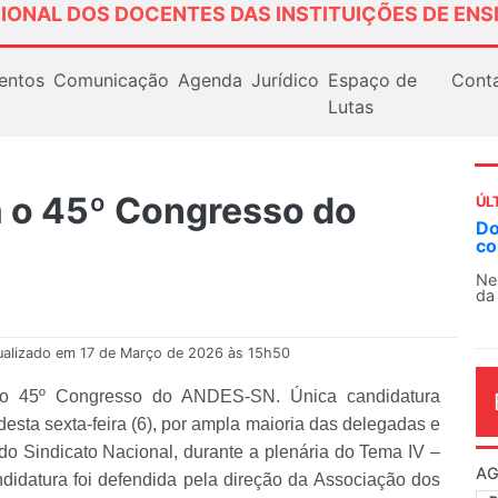
IONAL DOS DOCENTES DAS INSTITUIÇÕES DE ENS
entos
Comunicação
Agenda
Jurídico
Espaço de
Cont
Lutas
á o 45º Congresso do
ÚL
AN
So
13
O 
co
dia
ualizado em 17 de Março de 2026 às 15h50
do 45º Congresso do ANDES-SN. Única candidatura
 desta sexta-feira (6), por ampla maioria das delegadas e
o Sindicato Nacional, durante a plenária do Tema IV –
didatura foi defendida pela direção da Associação dos