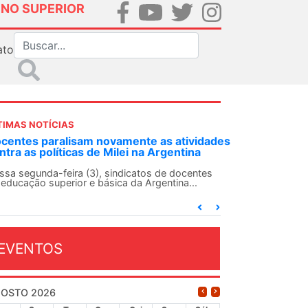
INO SUPERIOR
ato
TIMAS NOTÍCIAS
DES-SN convoca docentes para Dia de
lidariedade Internacionalista com Cuba em
 de agosto
ANDES-SN conclama suas seções sindicais e o
njunto da categoria docente a construírem, no
...
EVENTOS