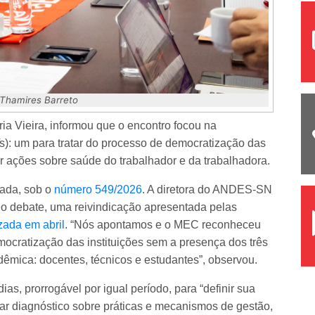
 Thamires Barreto
ria Vieira, informou que o encontro focou na
s): um para tratar do processo de democratização das
r ações sobre saúde do trabalhador e da trabalhadora.
cada, sob o
número 549/2026
. A diretora do ANDES-SN
no debate, uma reivindicação apresentada pelas
izada em abril
. “Nós apontamos e o MEC reconheceu
mocratização das instituições sem a presença dos três
ica: docentes, técnicos e estudantes”, observou.
ias, prorrogável por igual período, para “definir sua
zar diagnóstico sobre práticas e mecanismos de gestão,