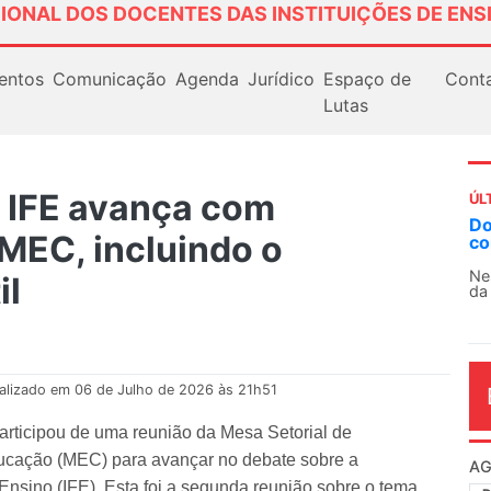
IONAL DOS DOCENTES DAS INSTITUIÇÕES DE ENS
entos
Comunicação
Agenda
Jurídico
Espaço de
Cont
Lutas
 IFE avança com
ÚL
AN
 MEC, incluindo o
So
13
il
O 
co
dia
alizado em 06 de Julho de 2026 às 21h51
rticipou de uma reunião da Mesa Setorial de
ucação (MEC) para avançar no debate sobre a
Ensino (IFE). Esta foi a segunda reunião sobre o tema