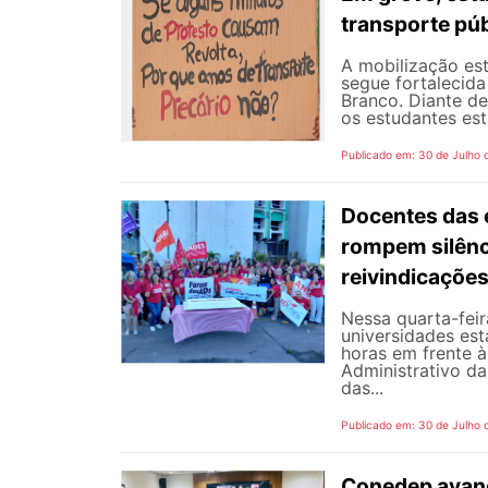
transporte púb
A mobilização est
segue fortalecida
Branco. Diante d
os estudantes est
Publicado em: 30 de Julho 
Docentes das e
rompem silênc
reivindicaçõe
Nessa quarta-fei
universidades est
horas em frente 
Administrativo da
das...
Publicado em: 30 de Julho 
Conedep avanç