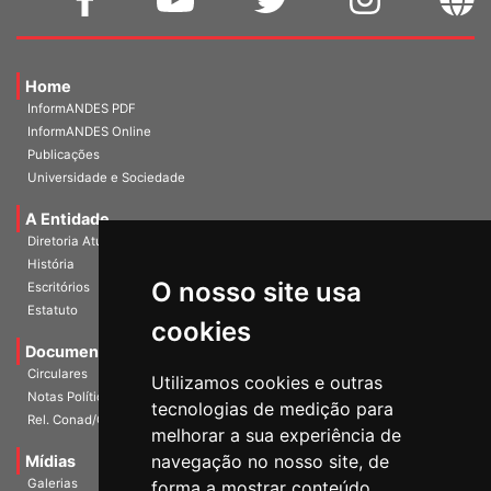
Home
InformANDES PDF
InformANDES Online
Publicações
Universidade e Sociedade
A Entidade
Diretoria Atual
História
O nosso site usa
Escritórios
Estatuto
cookies
Documentos
Circulares
Utilizamos cookies e outras
Notas Políticas
tecnologias de medição para
Rel. Conad/Congresso
melhorar a sua experiência de
navegação no nosso site, de
Mídias
Galerias
forma a mostrar conteúdo