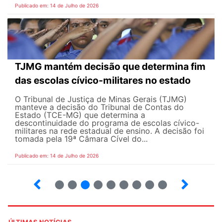
Publicado em: 14 de Julho de 2026
TJMG mantém decisão que determina fim
das escolas cívico-militares no estado
O Tribunal de Justiça de Minas Gerais (TJMG)
manteve a decisão do Tribunal de Contas do
Estado (TCE-MG) que determina a
descontinuidade do programa de escolas cívico-
militares na rede estadual de ensino. A decisão foi
tomada pela 19ª Câmara Cível do...
Publicado em: 14 de Julho de 2026
2
3
4
5
6
7
8
9