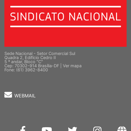
Sede Nacional - Setor Comercial Sul
Quadra 2, Edifício Cedro II
5 º andar, Bloco "C"
Cep: 70302-914 Brasília-DF |
Ver mapa
Fone: (61) 3962-8400
WEBMAIL