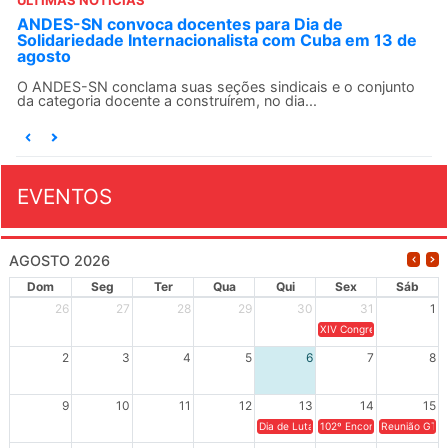
ÚLTIMAS NOTÍCIAS
ANDES-SN convoca docentes para Dia de
Solidariedade Internacionalista com Cuba em 13 de
agosto
O ANDES-SN conclama suas seções sindicais e o conjunto
da categoria docente a construírem, no dia...
EVENTOS
AGOSTO 2026
Dom
Seg
Ter
Qua
Qui
Sex
Sáb
26
27
28
29
30
31
1
XIV Congresso Brasileiro 
2
3
4
5
6
7
8
9
10
11
12
13
14
15
Dia de Luta em Defesa de Cuba e da S
102º Encontro da Regional
Reunião GTPE