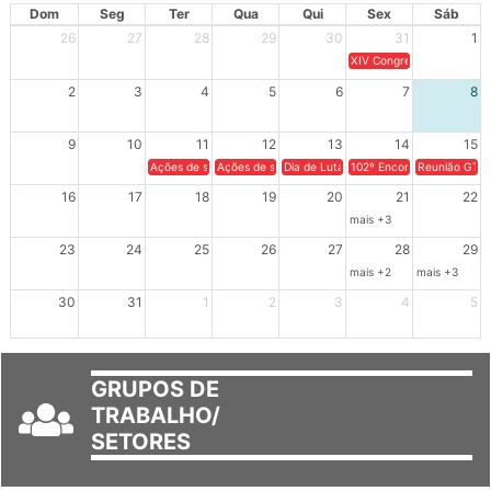
Dom
Seg
Ter
Qua
Qui
Sex
Sáb
26
27
28
29
30
31
1
XIV Congresso Brasileiro 
2
3
4
5
6
7
8
9
10
11
12
13
14
15
Ações de solidariedade a Cuba no Rio Grande do Sul - 100 anos 
Ações de solidariedade a Cuba no Rio Grande do Su
Dia de Luta em Defesa de Cuba e da S
102º Encontro da Regional
Reunião GTPE
16
17
18
19
20
21
22
mais +3
23
24
25
26
27
28
29
mais +2
mais +3
30
31
1
2
3
4
5
GRUPOS DE
TRABALHO/
SETORES