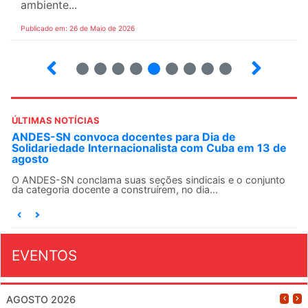
ambiente...
Publicado em: 26 de Maio de 2026
4
5
6
7
8
9
10
12
ÚLTIMAS NOTÍCIAS
ANDES-SN convoca docentes para Dia de
Solidariedade Internacionalista com Cuba em 13 de
agosto
O ANDES-SN conclama suas seções sindicais e o conjunto
da categoria docente a construírem, no dia...
EVENTOS
AGOSTO 2026