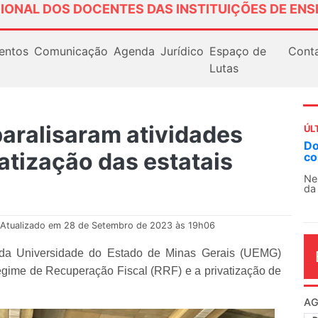
IONAL DOS DOCENTES DAS INSTITUIÇÕES DE ENS
entos
Comunicação
Agenda
Jurídico
Espaço de
Cont
Lutas
aralisaram atividades
ÚL
AN
vatização das estatais
So
13
O 
co
dia
Atualizado em 28 de Setembro de 2023 às 19h06
es da Universidade do Estado de Minas Gerais (UEMG)
egime de Recuperação Fiscal (RRF) e a privatização de