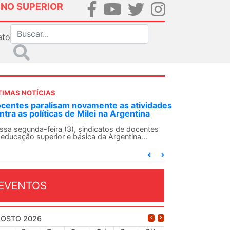
INO SUPERIOR
ato
TIMAS NOTÍCIAS
DES-SN convoca docentes para Dia de
lidariedade Internacionalista com Cuba em
 de agosto
ANDES-SN conclama suas seções sindicais e o
njunto da categoria docente a construírem, no
...
EVENTOS