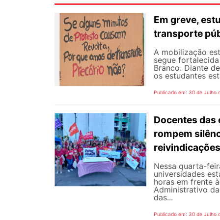
Em greve, est
transporte púb
A mobilização est
segue fortalecida
Branco. Diante d
os estudantes est
Publicado em: 30 de Julho 
Docentes das e
rompem silênc
reivindicaçõe
Nessa quarta-fei
universidades est
horas em frente 
Administrativo da
das...
Publicado em: 30 de Julho 